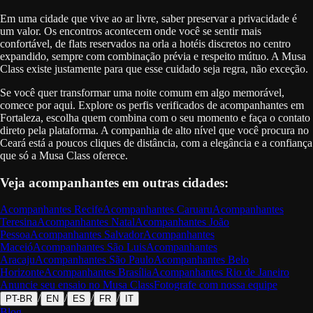
Em uma cidade que vive ao ar livre, saber preservar a privacidade é
um valor. Os encontros acontecem onde você se sentir mais
confortável, de flats reservados na orla a hotéis discretos no centro
expandido, sempre com combinação prévia e respeito mútuo. A Musa
Class existe justamente para que esse cuidado seja regra, não exceção.
Se você quer transformar uma noite comum em algo memorável,
comece por aqui. Explore os perfis verificados de acompanhantes em
Fortaleza, escolha quem combina com o seu momento e faça o contato
direto pela plataforma. A companhia de alto nível que você procura no
Ceará está a poucos cliques de distância, com a elegância e a confiança
que só a Musa Class oferece.
Veja acompanhantes em outras cidades:
Acompanhantes
Recife
Acompanhantes
Caruaru
Acompanhantes
Teresina
Acompanhantes
Natal
Acompanhantes
João
Pessoa
Acompanhantes
Salvador
Acompanhantes
Maceió
Acompanhantes
São Luis
Acompanhantes
Aracaju
Acompanhantes
São Paulo
Acompanhantes
Belo
Horizonte
Acompanhantes
Brasília
Acompanhantes
Rio de Janeiro
Anuncie seu ensaio no Musa Class
Fotografe com nossa equipe
/
/
/
/
PT-BR
EN
ES
FR
IT
Blog