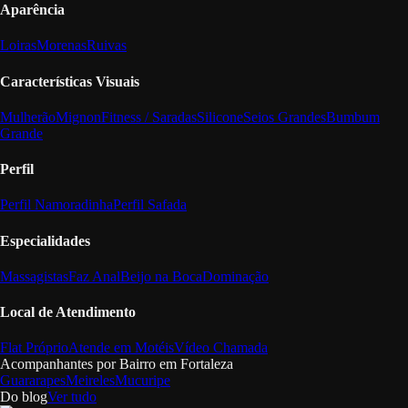
Aparência
Loiras
Morenas
Ruivas
Características Visuais
Mulherão
Mignon
Fitness / Saradas
Silicone
Seios Grandes
Bumbum
Grande
Perfil
Perfil Namoradinha
Perfil Safada
Especialidades
Massagistas
Faz Anal
Beijo na Boca
Dominação
Local de Atendimento
Flat Próprio
Atende em Motéis
Vídeo Chamada
Acompanhantes por Bairro em
Fortaleza
Guararapes
Meireles
Mucuripe
Do blog
Ver tudo