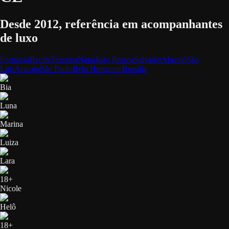
Desde 2012, referência em acompanhantes
de luxo
Fortaleza
Recife
Teresina
Natal
João Pessoa
Salvador
Maceió
São
Luis
Aracaju
São Paulo
Belo Horizonte
Brasília
Bia
Luna
Marina
Luiza
Lara
18+
Nicole
Helô
18+