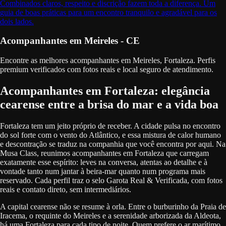
Combinados claros, respeito e discrição fazem toda a diferença. Um
guia de boas práticas para um encontro tranquilo e agradável para os
dois lados.
Acompanhantes em Meireles - CE
Encontre as melhores acompanhantes em Meireles, Fortaleza. Perfis
premium verificados com fotos reais e local seguro de atendimento.
Acompanhantes em Fortaleza: elegância
cearense entre a brisa do mar e a vida boa
Fortaleza tem um jeito próprio de receber. A cidade pulsa no encontro
do sol forte com o vento do Atlântico, e essa mistura de calor humano
e descontração se traduz na companhia que você encontra por aqui. Na
Musa Class, reunimos acompanhantes em Fortaleza que carregam
exatamente esse espírito: leves na conversa, atentas ao detalhe e à
vontade tanto num jantar à beira-mar quanto num programa mais
reservado. Cada perfil traz o selo Garota Real & Verificada, com fotos
reais e contato direto, sem intermediários.
A capital cearense não se resume à orla. Entre o burburinho da Praia de
Iracema, o requinte do Meireles e a serenidade arborizada da Aldeota,
há uma Fortaleza para cada tipo de noite. Quem prefere o ar marítimo