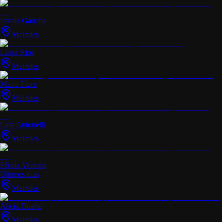
Perola Gaucha
Meireles
Luiza Rios
Meireles
Manu Fiore
Meireles
Lara Antonelli
Meireles
Pérola Ventura
Últimos dias
Meireles
Alicia Duarte
Meireles