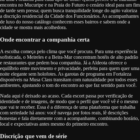
encontra no Mucuripe e na Praia do Futuro o cenário ideal para um fim
de tarde sem pressa; quem busca tranquilidade longe do agito valoriza
a discrição residencial da Cidade dos Funcionários. As acompanhantes
de luxo do nosso catálogo conhecem esses bairros e sabem onde a
cidade se mostra mais acolhedora.
Onde encontrar a companhia certa
A escolha começa pelo clima que você procura. Para uma experiência
sofisticada, o Meireles e a Beira-Mar concentram hotéis de alto padrão
e restaurantes que pedem boa companhia. Já a Aldeota oferece o
equilíbrio entre movimento e privacidade, perfeita para quem quer uma
noite elegante sem holofotes. As garotas de programa em Fortaleza
disponíveis na Musa Class transitam com naturalidade por todos esses
ambientes, ajustando o tom do encontro ao que faz sentido para você.
Nada aqui é deixado ao acaso. Cada escort passa por verificação de
identidade e de imagens, de modo que o perfil que você vê é o mesmo
que vai te receber. Essa é a diferença de uma plataforma que trabalha
com seriedade há anos: você navega por fotos reais, lê descrições
honestas e fala diretamente com a acompanhante, combinando horário,
local e expectativas antes mesmo do primeiro encontro.
Discrição que vem de série