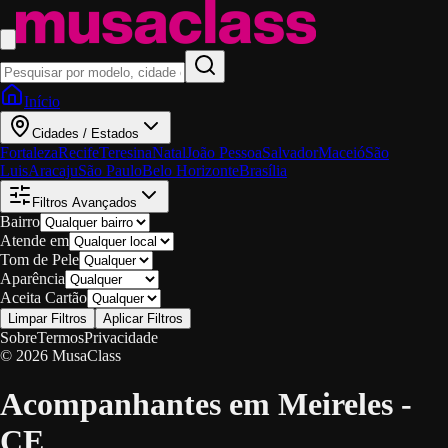
Início
Cidades / Estados
Fortaleza
Recife
Teresina
Natal
João Pessoa
Salvador
Maceió
São
Luis
Aracaju
São Paulo
Belo Horizonte
Brasília
Filtros Avançados
Bairro
Atende em
Tom de Pele
Aparência
Aceita Cartão
Limpar Filtros
Aplicar Filtros
Sobre
Termos
Privacidade
© 2026 MusaClass
Acompanhantes em Meireles -
CE