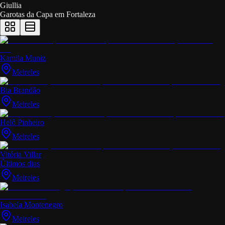
Giullia
Garotas da Capa em
Fortaleza
Kamila Muniz
Meireles
Bia Brandão
Meireles
Helô Pinheiro
Meireles
Vitória Villar
Últimos dias
Meireles
Isabela Montenegro
Meireles