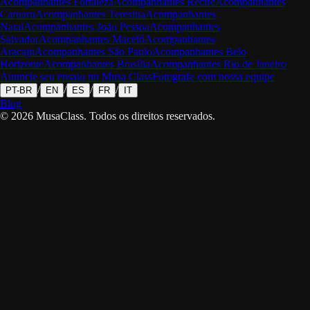
Acompanhantes
Fortaleza
Acompanhantes
Recife
Acompanhantes
Caruaru
Acompanhantes
Teresina
Acompanhantes
Natal
Acompanhantes
João Pessoa
Acompanhantes
Salvador
Acompanhantes
Maceió
Acompanhantes
Aracaju
Acompanhantes
São Paulo
Acompanhantes
Belo
Horizonte
Acompanhantes
Brasília
Acompanhantes
Rio de Janeiro
Anuncie seu ensaio no Musa Class
Fotografe com nossa equipe
/
/
/
/
PT-BR
EN
ES
FR
IT
Blog
©
2026
MusaClass.
Todos os direitos reservados.