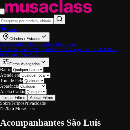
Início
Cidades / Estados
Fortaleza
31
Recife
32
Teresina
4
Natal
2
João
Pessoa
3
Salvador
5
Maceió
4
São Luis
1
Aracaju
1
São Paulo
10
Belo
Horizonte
2
Brasília
3
Filtros Avançados
Bairro
Atende em
Tom de Pele
Aparência
Aceita Cartão
Limpar Filtros
Aplicar Filtros
Sobre
Termos
Privacidade
© 2026 MusaClass
Acompanhantes São Luís