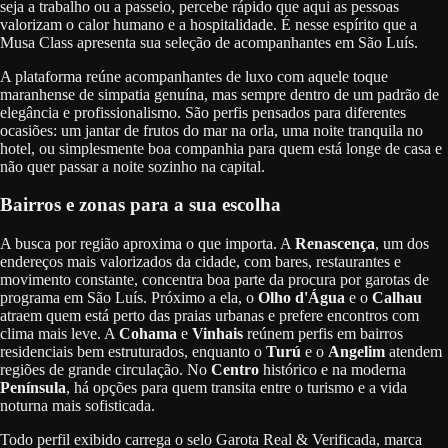
seja a trabalho ou a passeio, percebe rápido que aqui as pessoas
valorizam o calor humano e a hospitalidade. É nesse espírito que a
Musa Class apresenta sua seleção de acompanhantes em São Luís.
A plataforma reúne acompanhantes de luxo com aquele toque
maranhense de simpatia genuína, mas sempre dentro de um padrão de
elegância e profissionalismo. São perfis pensados para diferentes
ocasiões: um jantar de frutos do mar na orla, uma noite tranquila no
hotel, ou simplesmente boa companhia para quem está longe de casa e
não quer passar a noite sozinho na capital.
Bairros e zonas para a sua escolha
A busca por região aproxima o que importa. A
Renascença
, um dos
endereços mais valorizados da cidade, com bares, restaurantes e
movimento constante, concentra boa parte da procura por garotas de
programa em São Luís. Próximo a ela, o
Olho d'Água
e o
Calhau
atraem quem está perto das praias urbanas e prefere encontros com
clima mais leve. A
Cohama
e
Vinhais
reúnem perfis em bairros
residenciais bem estruturados, enquanto o
Turú
e o
Angelim
atendem
regiões de grande circulação. No
Centro
histórico e na moderna
Península
, há opções para quem transita entre o turismo e a vida
noturna mais sofisticada.
Todo perfil exibido carrega o selo Garota Real & Verificada, marca