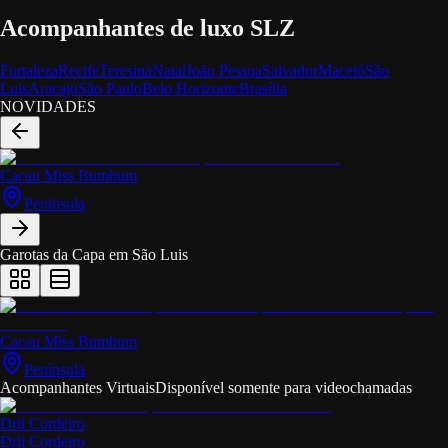
Acompanhantes de luxo SLZ
Fortaleza
Recife
Teresina
Natal
João Pessoa
Salvador
Maceió
São
Luis
Aracaju
São Paulo
Belo Horizonte
Brasília
NOVIDADES
Cacau Miss Bumbum
Península
Garotas da Capa em
São Luis
Cacau Miss Bumbum
Península
Acompanhantes Virtuais
Disponível somente para videochamadas
Drii Cordeiro
Drii Cordeiro