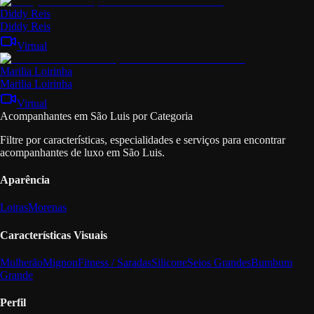
Diddy Reis
Diddy Reis
Virtual
Marilia Loirinha
Marilia Loirinha
Virtual
Acompanhantes em São Luis por Categoria
Filtre por características, especialidades e serviços para encontrar
acompanhantes de luxo em São Luis.
Aparência
Loiras
Morenas
Características Visuais
Mulherão
Mignon
Fitness / Saradas
Silicone
Seios Grandes
Bumbum
Grande
Perfil