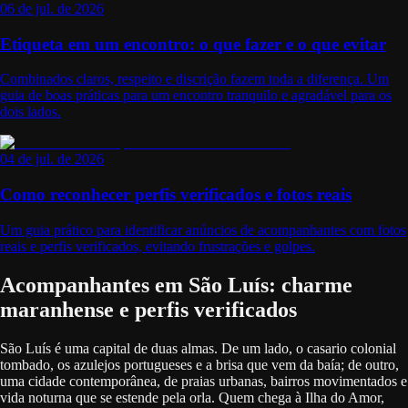
06 de jul. de 2026
Etiqueta em um encontro: o que fazer e o que evitar
Combinados claros, respeito e discrição fazem toda a diferença. Um
guia de boas práticas para um encontro tranquilo e agradável para os
dois lados.
04 de jul. de 2026
Como reconhecer perfis verificados e fotos reais
Um guia prático para identificar anúncios de acompanhantes com fotos
reais e perfis verificados, evitando frustrações e golpes.
Acompanhantes em São Luís: charme
maranhense e perfis verificados
São Luís é uma capital de duas almas. De um lado, o casario colonial
tombado, os azulejos portugueses e a brisa que vem da baía; de outro,
uma cidade contemporânea, de praias urbanas, bairros movimentados e
vida noturna que se estende pela orla. Quem chega à Ilha do Amor,