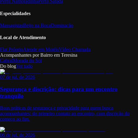
Perfil Namoradinha
Perfil Safada
Especialidades
Massagistas
Beijo na Boca
Dominação
Local de Atendimento
Flat Próprio
Atende em Motéis
Vídeo Chamada
Acompanhantes por Bairro em
Teresina
Cabral
Morada do Sol
Do blog
Ver tudo
07 de jul. de 2026
Segurança e discrição: dicas para um encontro
tranquilo
Boas práticas de segurança e privacidade para quem busca
acompanhantes: do primeiro contato ao encontro, com discrição do
começo ao fim.
06 de jul. de 2026