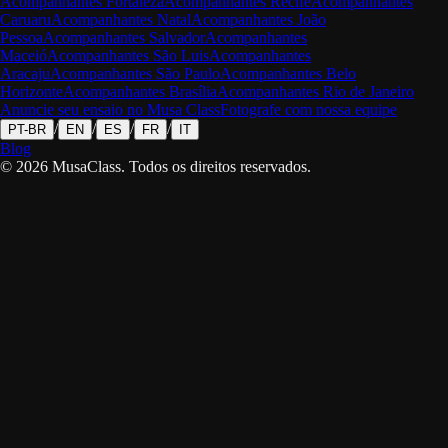
Acompanhantes
Fortaleza
Acompanhantes
Recife
Acompanhantes
Caruaru
Acompanhantes
Natal
Acompanhantes
João
Pessoa
Acompanhantes
Salvador
Acompanhantes
Maceió
Acompanhantes
São Luis
Acompanhantes
Aracaju
Acompanhantes
São Paulo
Acompanhantes
Belo
Horizonte
Acompanhantes
Brasília
Acompanhantes
Rio de Janeiro
Anuncie seu ensaio no Musa Class
Fotografe com nossa equipe
/
/
/
/
PT-BR
EN
ES
FR
IT
Blog
©
2026
MusaClass.
Todos os direitos reservados.