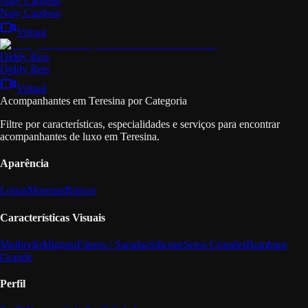
Naty Cardoso
Naty Cardoso
Virtual
Diddy Reis
Diddy Reis
Virtual
Acompanhantes em Teresina por Categoria
Filtre por características, especialidades e serviços para encontrar
acompanhantes de luxo em Teresina.
Aparência
Loiras
Morenas
Ruivas
Características Visuais
Mulherão
Mignon
Fitness / Saradas
Silicone
Seios Grandes
Bumbum
Grande
Perfil