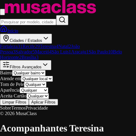
Início
Cidades / Estados
Fortaleza
31
Recife
29
Teresina
4
Natal
2
João
Pessoa
3
Salvador
5
Maceió
4
São Luis
1
Aracaju
1
São Paulo
10
Belo
Horizonte
2
Brasília
3
Filtros Avançados
Bairro
Atende em
Tom de Pele
Aparência
Aceita Cartão
Limpar Filtros
Aplicar Filtros
Sobre
Termos
Privacidade
© 2026 MusaClass
Acompanhantes Teresina