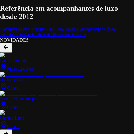
Referência em acompanhantes de luxo
desde 2012
Fortaleza
Recife
Teresina
Natal
João Pessoa
Salvador
Maceió
São
Luis
Aracaju
São Paulo
Belo Horizonte
Brasília
NOVIDADES
Larissa Araújo
Morada do sol
Bárbara Leal
Cabral
Bruna Albuquerque
Cabral
Marina Lima
Cabral