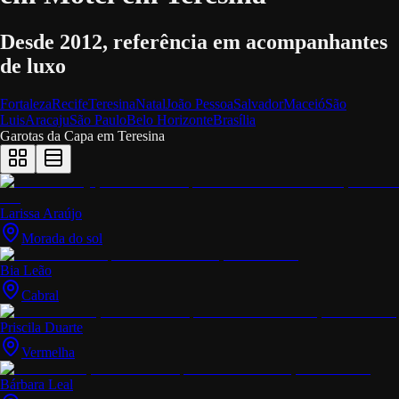
Desde 2012, referência em acompanhantes
de luxo
Fortaleza
Recife
Teresina
Natal
João Pessoa
Salvador
Maceió
São
Luis
Aracaju
São Paulo
Belo Horizonte
Brasília
Garotas da Capa em
Teresina
Larissa Araújo
Morada do sol
Bia Leão
Cabral
Priscila Duarte
Vermelha
Bárbara Leal