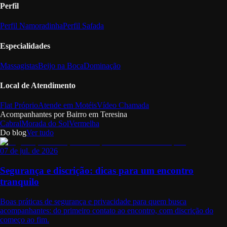
Perfil
Perfil Namoradinha
Perfil Safada
Especialidades
Massagistas
Beijo na Boca
Dominação
Local de Atendimento
Flat Próprio
Atende em Motéis
Vídeo Chamada
Acompanhantes por Bairro em
Teresina
Cabral
Morada do Sol
Vermelha
Do blog
Ver tudo
07 de jul. de 2026
Segurança e discrição: dicas para um encontro
tranquilo
Boas práticas de segurança e privacidade para quem busca
acompanhantes: do primeiro contato ao encontro, com discrição do
começo ao fim.