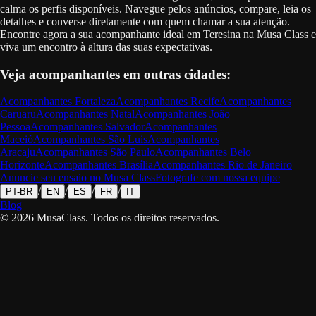
calma os perfis disponíveis. Navegue pelos anúncios, compare, leia os
detalhes e converse diretamente com quem chamar a sua atenção.
Encontre agora a sua acompanhante ideal em Teresina na Musa Class e
viva um encontro à altura das suas expectativas.
Veja acompanhantes em outras cidades:
Acompanhantes
Fortaleza
Acompanhantes
Recife
Acompanhantes
Caruaru
Acompanhantes
Natal
Acompanhantes
João
Pessoa
Acompanhantes
Salvador
Acompanhantes
Maceió
Acompanhantes
São Luis
Acompanhantes
Aracaju
Acompanhantes
São Paulo
Acompanhantes
Belo
Horizonte
Acompanhantes
Brasília
Acompanhantes
Rio de Janeiro
Anuncie seu ensaio no Musa Class
Fotografe com nossa equipe
/
/
/
/
PT-BR
EN
ES
FR
IT
Blog
©
2026
MusaClass.
Todos os direitos reservados.