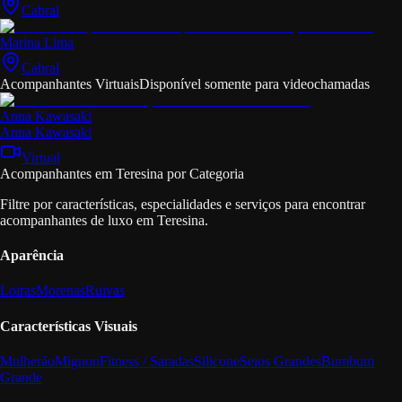
Cabral
Marina Lima
Cabral
Acompanhantes Virtuais
Disponível somente para videochamadas
Anna Kawasaki
Anna Kawasaki
Virtual
Acompanhantes em Teresina por Categoria
Filtre por características, especialidades e serviços para encontrar
acompanhantes de luxo em Teresina.
Aparência
Loiras
Morenas
Ruivas
Características Visuais
Mulherão
Mignon
Fitness / Saradas
Silicone
Seios Grandes
Bumbum
Grande