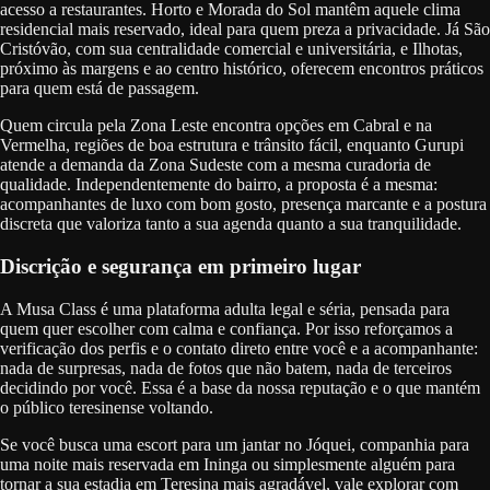
acesso a restaurantes. Horto e Morada do Sol mantêm aquele clima
residencial mais reservado, ideal para quem preza a privacidade. Já São
Cristóvão, com sua centralidade comercial e universitária, e Ilhotas,
próximo às margens e ao centro histórico, oferecem encontros práticos
para quem está de passagem.
Quem circula pela Zona Leste encontra opções em Cabral e na
Vermelha, regiões de boa estrutura e trânsito fácil, enquanto Gurupi
atende a demanda da Zona Sudeste com a mesma curadoria de
qualidade. Independentemente do bairro, a proposta é a mesma:
acompanhantes de luxo com bom gosto, presença marcante e a postura
discreta que valoriza tanto a sua agenda quanto a sua tranquilidade.
Discrição e segurança em primeiro lugar
A Musa Class é uma plataforma adulta legal e séria, pensada para
quem quer escolher com calma e confiança. Por isso reforçamos a
verificação dos perfis e o contato direto entre você e a acompanhante:
nada de surpresas, nada de fotos que não batem, nada de terceiros
decidindo por você. Essa é a base da nossa reputação e o que mantém
o público teresinense voltando.
Se você busca uma escort para um jantar no Jóquei, companhia para
uma noite mais reservada em Ininga ou simplesmente alguém para
tornar a sua estadia em Teresina mais agradável, vale explorar com