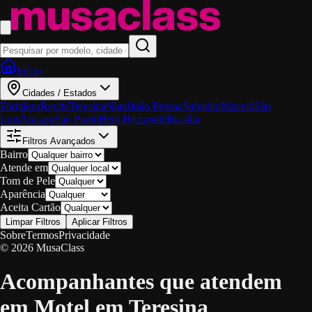
Início
Cidades / Estados
Fortaleza
Recife
Teresina
Natal
João Pessoa
Salvador
Maceió
São
Luis
Aracaju
São Paulo
Belo Horizonte
Brasília
Filtros Avançados
Bairro
Atende em
Tom de Pele
Aparência
Aceita Cartão
Limpar Filtros
Aplicar Filtros
Sobre
Termos
Privacidade
© 2026 MusaClass
Acompanhantes que atendem
em Motel em Teresina