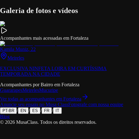
Galeria de fotos e vídeos
Acompanhantes mais acessadas em Fortaleza
Kamila Muniz
, 22
Meireles
EXCLUSIVA NINFETA LOIRA EM CURTÍSSIMA
TEMPORADA NA CIDADE
Acompanhantes por Bairro em
Fortaleza
Guararapes
Meireles
Mucuripe
Ver todas as acompanhantes em
Fortaleza
Anuncie seu ensaio no Musa Class
Fotografe com nossa equipe
/
/
/
/
PT-BR
EN
ES
FR
IT
Blog
©
2026
MusaClass.
Todos os direitos reservados.