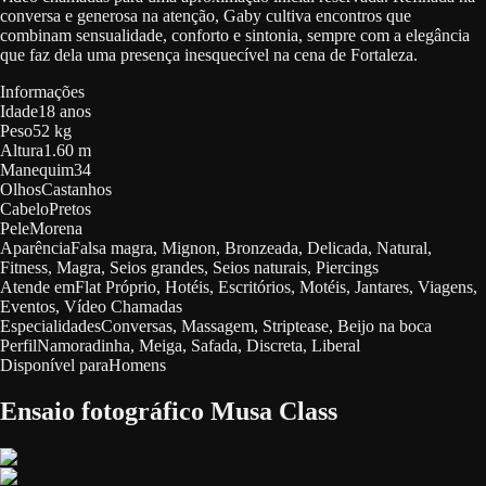
conversa e generosa na atenção, Gaby cultiva encontros que
combinam sensualidade, conforto e sintonia, sempre com a elegância
que faz dela uma presença inesquecível na cena de Fortaleza.
Informações
Idade
18 anos
Peso
52 kg
Altura
1.60 m
Manequim
34
Olhos
Castanhos
Cabelo
Pretos
Pele
Morena
Aparência
Falsa magra, Mignon, Bronzeada, Delicada, Natural,
Fitness, Magra, Seios grandes, Seios naturais, Piercings
Atende em
Flat Próprio, Hotéis, Escritórios, Motéis, Jantares, Viagens,
Eventos, Vídeo Chamadas
Especialidades
Conversas, Massagem, Striptease, Beijo na boca
Perfil
Namoradinha, Meiga, Safada, Discreta, Liberal
Disponível para
Homens
Ensaio fotográfico Musa Class