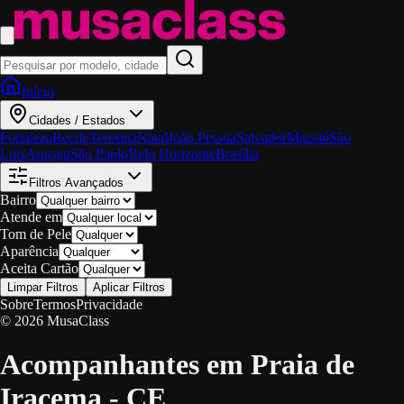
Início
Cidades / Estados
Fortaleza
Recife
Teresina
Natal
João Pessoa
Salvador
Maceió
São
Luis
Aracaju
São Paulo
Belo Horizonte
Brasília
Filtros Avançados
Bairro
Atende em
Tom de Pele
Aparência
Aceita Cartão
Limpar Filtros
Aplicar Filtros
Sobre
Termos
Privacidade
© 2026 MusaClass
Acompanhantes em Praia de
Iracema - CE