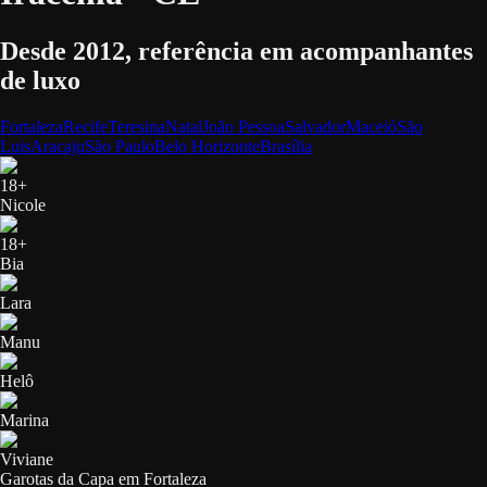
Desde 2012, referência em acompanhantes
de luxo
Fortaleza
Recife
Teresina
Natal
João Pessoa
Salvador
Maceió
São
Luis
Aracaju
São Paulo
Belo Horizonte
Brasília
18+
Nicole
18+
Bia
Lara
Manu
Helô
Marina
Viviane
Garotas da Capa em
Fortaleza