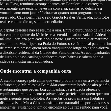
Musa Class, reunimos acompanhantes em Fortaleza que carregam
exatamente esse espírito: leves na conversa, atentas ao detalhe e à
vontade tanto num jantar à beira-mar quanto num programa mais
reservado. Cada perfil traz o selo Garota Real & Verificada, com fotos
reais e contato direto, sem intermediários.
A capital cearense não se resume à orla. Entre o burburinho da Praia de
Iracema, o requinte do Meireles e a serenidade arborizada da Aldeota,
há uma Fortaleza para cada tipo de noite. Quem prefere o ar marítimo
encontra no Mucuripe e na Praia do Futuro o cenário ideal para um fim
de tarde sem pressa; quem busca tranquilidade longe do agito valoriza
a discrição residencial da Cidade dos Funcionários. As acompanhantes
de luxo do nosso catálogo conhecem esses bairros e sabem onde a
cidade se mostra mais acolhedora.
Onde encontrar a companhia certa
A escolha começa pelo clima que você procura. Para uma experiência
sofisticada, o Meireles e a Beira-Mar concentram hotéis de alto padrão
e restaurantes que pedem boa companhia. Já a Aldeota oferece o
equilíbrio entre movimento e privacidade, perfeita para quem quer uma
noite elegante sem holofotes. As garotas de programa em Fortaleza
disponíveis na Musa Class transitam com naturalidade por todos esses
ambientes, ajustando o tom do encontro ao que faz sentido para você.