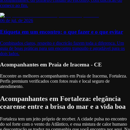
acompanhantes: do primeiro contato ao encontro, com discrição do
começo ao fim.
06 de jul. de 2026
Etiqueta em um encontro: o que fazer e o que evitar
Combinados claros, respeito e discrição fazem toda a diferença. Um
guia de boas práticas para um encontro tranquilo e agradável para os
dois lados.
Acompanhantes em Praia de Iracema - CE
Encontre as melhores acompanhantes em Praia de Iracema, Fortaleza.
Perfis premium verificados com fotos reais e local seguro de
atendimento.
Acompanhantes em Fortaleza: elegância
cearense entre a brisa do mar e a vida boa
Fortaleza tem um jeito próprio de receber. A cidade pulsa no encontro
do sol forte com o vento do Atlântico, e essa mistura de calor humano
e descontração se traduz na companhia que você encontra por aqui. Na