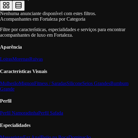
Nenhuma anunciante disponível com estes filtros.
Acompanhantes em Fortaleza por Categoria
Filtre por características, especialidades e serviços para encontrar
acompanhantes de luxo em Fortaleza.
Aparência
Loiras
Morenas
Ruivas
Características Visuais
Mulherão
Mignon
Fitness / Saradas
Silicone
Seios Grandes
Bumbum
Grande
Perfil
Perfil Namoradinha
Perfil Safada
Especialidades
Massagistas
Faz Anal
Beijo na Boca
Dominação