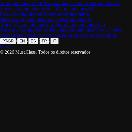
Acompanhantes
Recife
Acompanhantes
Caruaru
Acompanhantes
Teresina
Acompanhantes
Natal
Acompanhantes
João
Pessoa
Acompanhantes
Salvador
Acompanhantes
Maceió
Acompanhantes
São Luis
Acompanhantes
Aracaju
Acompanhantes
São Paulo
Acompanhantes
Belo
Horizonte
Acompanhantes
Brasília
Acompanhantes
Rio de Janeiro
Anuncie seu ensaio no Musa Class
Fotografe com nossa equipe
/
/
/
/
PT-BR
EN
ES
FR
IT
Blog
©
2026
MusaClass.
Todos os direitos reservados.