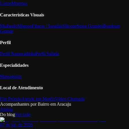
Loiras
Morenas
Características Visuais
Mulherão
Mignon
Fitness / Saradas
Silicone
Seios Grandes
Bumbum
Grande
Perfil
Perfil Namoradinha
Perfil Safada
Especialidades
Massagistas
Local de Atendimento
Flat Próprio
Atende em Motéis
Vídeo Chamada
Acompanhantes por Bairro em
Aracaju
Atalaia
Do blog
Ver tudo
07 de jul. de 2026