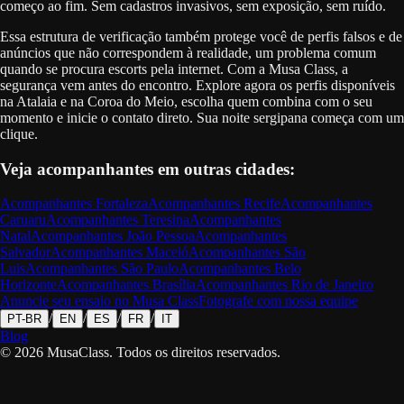
começo ao fim. Sem cadastros invasivos, sem exposição, sem ruído.
Essa estrutura de verificação também protege você de perfis falsos e de
anúncios que não correspondem à realidade, um problema comum
quando se procura escorts pela internet. Com a Musa Class, a
segurança vem antes do encontro. Explore agora os perfis disponíveis
na Atalaia e na Coroa do Meio, escolha quem combina com o seu
momento e inicie o contato direto. Sua noite sergipana começa com um
clique.
Veja acompanhantes em outras cidades:
Acompanhantes
Fortaleza
Acompanhantes
Recife
Acompanhantes
Caruaru
Acompanhantes
Teresina
Acompanhantes
Natal
Acompanhantes
João Pessoa
Acompanhantes
Salvador
Acompanhantes
Maceió
Acompanhantes
São
Luis
Acompanhantes
São Paulo
Acompanhantes
Belo
Horizonte
Acompanhantes
Brasília
Acompanhantes
Rio de Janeiro
Anuncie seu ensaio no Musa Class
Fotografe com nossa equipe
/
/
/
/
PT-BR
EN
ES
FR
IT
Blog
©
2026
MusaClass.
Todos os direitos reservados.