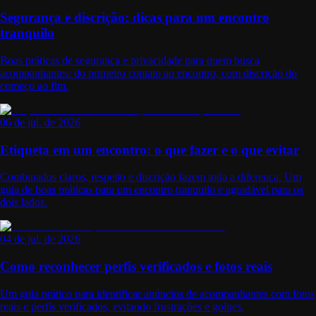
Segurança e discrição: dicas para um encontro
tranquilo
Boas práticas de segurança e privacidade para quem busca
acompanhantes: do primeiro contato ao encontro, com discrição do
começo ao fim.
06 de jul. de 2026
Etiqueta em um encontro: o que fazer e o que evitar
Combinados claros, respeito e discrição fazem toda a diferença. Um
guia de boas práticas para um encontro tranquilo e agradável para os
dois lados.
04 de jul. de 2026
Como reconhecer perfis verificados e fotos reais
Um guia prático para identificar anúncios de acompanhantes com fotos
reais e perfis verificados, evitando frustrações e golpes.