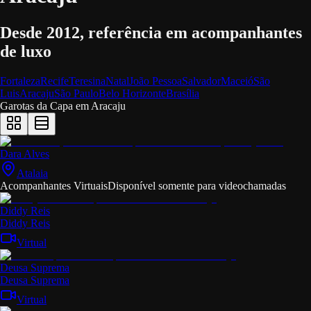
Desde 2012, referência em acompanhantes
de luxo
Fortaleza
Recife
Teresina
Natal
João Pessoa
Salvador
Maceió
São
Luis
Aracaju
São Paulo
Belo Horizonte
Brasília
Garotas da Capa em
Aracaju
Dara Alves
Atalaia
Acompanhantes Virtuais
Disponível somente para videochamadas
Diddy Reis
Diddy Reis
Virtual
Deusa Suprema
Deusa Suprema
Virtual