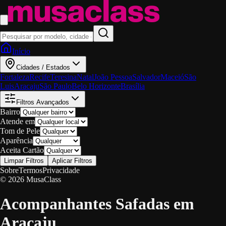
Início
Cidades / Estados
Fortaleza
Recife
Teresina
Natal
João Pessoa
Salvador
Maceió
São
Luis
Aracaju
São Paulo
Belo Horizonte
Brasília
Filtros Avançados
Bairro
Atende em
Tom de Pele
Aparência
Aceita Cartão
Limpar Filtros
Aplicar Filtros
Sobre
Termos
Privacidade
© 2026 MusaClass
Acompanhantes Safadas em
Aracaju