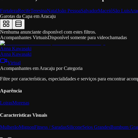
Fortaleza
Recife
Teresina
Natal
João Pessoa
Salvador
Maceió
São Luis
Ara
Garotas da Capa em
Aracaju
Nenhuma anunciante disponível com estes filtros.
Acompanhantes Virtuais
Disponível somente para videochamadas
Anna Kawasaki
Anna Kawasaki
Virtual
Acompanhantes em Aracaju por Categoria
Filtre por características, especialidades e serviços para encontrar ac
Aparência
Loiras
Morenas
Características Visuais
Mulherão
Mignon
Fitness / Saradas
Silicone
Seios Grandes
Bumbum Gra