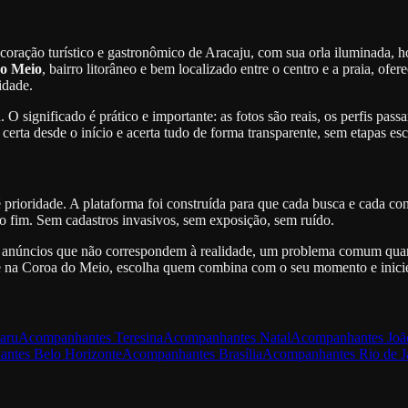
 coração turístico e gastronômico de Aracaju, com sua orla iluminada, 
o Meio
, bairro litorâneo e bem localizado entre o centro e a praia, o
idade.
 O significado é prático e importante: as fotos são reais, os perfis pas
rta desde o início e acerta tudo de forma transparente, sem etapas es
prioridade. A plataforma foi construída para que cada busca e cada co
fim. Sem cadastros invasivos, sem exposição, sem ruído.
 de anúncios que não correspondem à realidade, um problema comum quan
a e na Coroa do Meio, escolha quem combina com o seu momento e inicie
aru
Acompanhantes
Teresina
Acompanhantes
Natal
Acompanhantes
Joã
antes
Belo Horizonte
Acompanhantes
Brasília
Acompanhantes
Rio de J