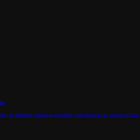
lo
es: do primeiro contato ao encontro, com discrição do começo ao fim.