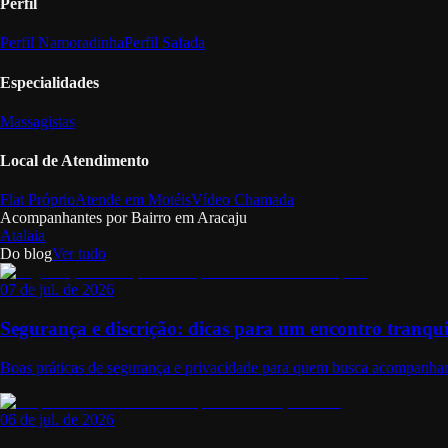
Perfil
Perfil Namoradinha
Perfil Safada
Especialidades
Massagistas
Local de Atendimento
Flat Próprio
Atende em Motéis
Vídeo Chamada
Acompanhantes por Bairro em
Aracaju
Atalaia
Do blog
Ver tudo
07 de jul. de 2026
Segurança e discrição: dicas para um encontro tranqui
Boas práticas de segurança e privacidade para quem busca acompanhant
06 de jul. de 2026