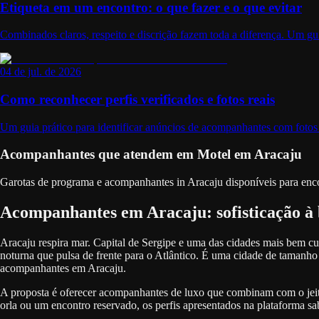
Etiqueta em um encontro: o que fazer e o que evitar
Combinados claros, respeito e discrição fazem toda a diferença. Um gui
04 de jul. de 2026
Como reconhecer perfis verificados e fotos reais
Um guia prático para identificar anúncios de acompanhantes com fotos re
Acompanhantes que atendem em Motel em Aracaju
Garotas de programa e acompanhantes in Aracaju disponíveis para enco
Acompanhantes em Aracaju: sofisticação à
Aracaju respira mar. Capital de Sergipe e uma das cidades mais bem cuid
noturna que pulsa de frente para o Atlântico. É uma cidade de tamanho
acompanhantes em Aracaju.
A proposta é oferecer acompanhantes de luxo que combinam com o jeito 
orla ou um encontro reservado, os perfis apresentados na plataforma 