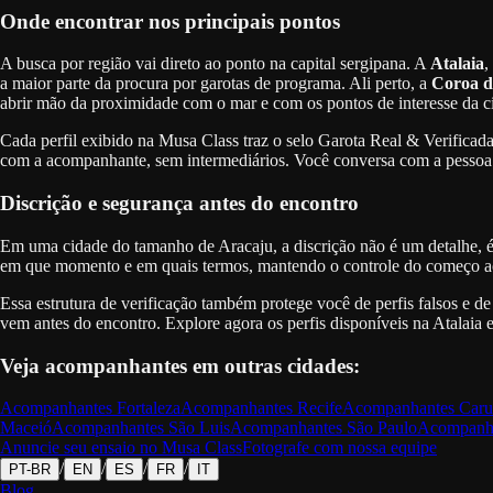
Onde encontrar nos principais pontos
A busca por região vai direto ao ponto na capital sergipana. A
Atalaia
,
a maior parte da procura por garotas de programa. Ali perto, a
Coroa d
abrir mão da proximidade com o mar e com os pontos de interesse da c
Cada perfil exibido na Musa Class traz o selo Garota Real & Verificada.
com a acompanhante, sem intermediários. Você conversa com a pessoa ce
Discrição e segurança antes do encontro
Em uma cidade do tamanho de Aracaju, a discrição não é um detalhe, é 
em que momento e em quais termos, mantendo o controle do começo ao 
Essa estrutura de verificação também protege você de perfis falsos e
vem antes do encontro. Explore agora os perfis disponíveis na Atalai
Veja acompanhantes em outras cidades:
Acompanhantes
Fortaleza
Acompanhantes
Recife
Acompanhantes
Caru
Maceió
Acompanhantes
São Luis
Acompanhantes
São Paulo
Acompanh
Anuncie seu ensaio no Musa Class
Fotografe com nossa equipe
/
/
/
/
PT-BR
EN
ES
FR
IT
Blog