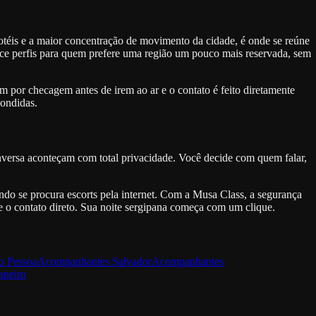
hotéis e a maior concentração de movimento da cidade, é onde se reúne
ferece perfis para quem prefere uma região um pouco mais reservada, sem
sam por checagem antes de irem ao ar e o contato é feito diretamente
condidas.
nversa aconteçam com total privacidade. Você decide com quem falar,
do se procura escorts pela internet. Com a Musa Class, a segurança
 o contato direto. Sua noite sergipana começa com um clique.
o Pessoa
Acompanhantes
Salvador
Acompanhantes
aneiro