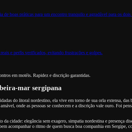
a de boas práticas para um encontro tranquilo e agradável para os dois 
ais e perfis verificados, evitando frustrações e golpes.
ntros em motéis. Rapidez e discrição garantidas.
 beira-mar sergipana
adas do litoral nordestino, ela vive em torno de sua orla extensa, das 
 amável, onde as pessoas se conhecem e a discrição vale ouro. Foi pen
da cidade: elegância sem exagero, simpatia nordestina e presença disc
sabem acompanhar o ritmo de quem busca boa companhia em Sergipe, com