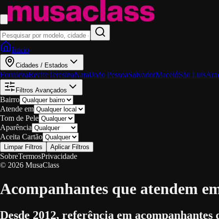
Início
Cidades / Estados
Fortaleza
Recife
Teresina
Natal
João Pessoa
Salvador
Maceió
São Luis
Ara
Filtros Avançados
Bairro
Atende em
Tom de Pele
Aparência
Aceita Cartão
Limpar Filtros
Aplicar Filtros
Sobre
Termos
Privacidade
© 2026 MusaClass
Acompanhantes que atendem em
Desde 2012, referência em acompanhantes 