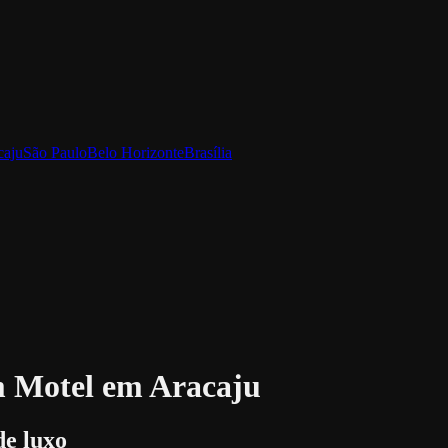
caju
São Paulo
Belo Horizonte
Brasília
 Motel em Aracaju
de luxo