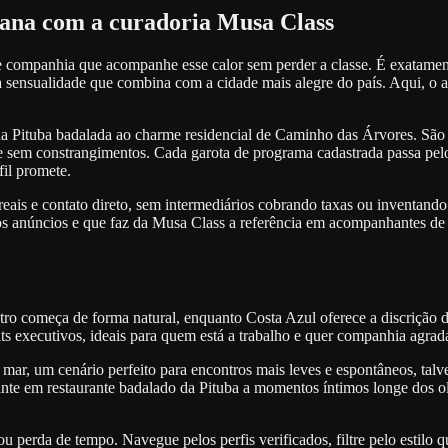
ana com a curadoria Musa Class
de companhia que acompanhe esse calor sem perder a classe. É exatamen
sensualidade que combina com a cidade mais alegre do país. Aqui, o axé
 Pituba badalada ao charme residencial de Caminho das Árvores. São p
e sem constrangimentos. Cada garota de programa cadastrada passa pelo 
fil promete.
os reais e contato direto, sem intermediários cobrando taxas ou inventa
a dos anúncios e que faz da Musa Class a referência em acompanhantes 
tro começa de forma natural, enquanto Costa Azul oferece a discrição 
s executivos, ideais para quem está a trabalho e quer companhia agrad
ar, um cenário perfeito para encontros mais leves e espontâneos, talvez
e em restaurante badalado da Pituba a momentos íntimos longe dos olha
 perda de tempo. Navegue pelos perfis verificados, filtre pelo estilo 