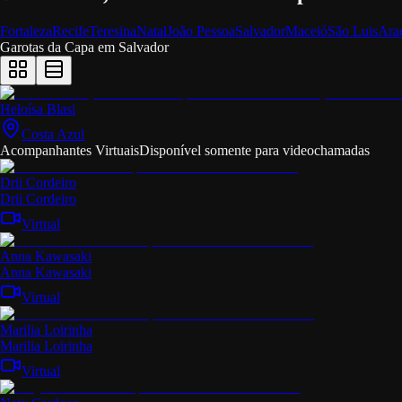
Fortaleza
Recife
Teresina
Natal
João Pessoa
Salvador
Maceió
São Luis
Ara
Garotas da Capa em
Salvador
Heloísa Blasi
Costa Azul
Acompanhantes Virtuais
Disponível somente para videochamadas
Drii Cordeiro
Drii Cordeiro
Virtual
Anna Kawasaki
Anna Kawasaki
Virtual
Marilia Loirinha
Marilia Loirinha
Virtual