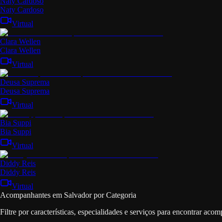
Naty Cardoso
Naty Cardoso
Virtual
Clara Wellen
Clara Wellen
Virtual
Deusa Suprema
Deusa Suprema
Virtual
Bia Suppi
Bia Suppi
Virtual
Diddy Reis
Diddy Reis
Virtual
Acompanhantes em Salvador por Categoria
Filtre por características, especialidades e serviços para encontrar ac