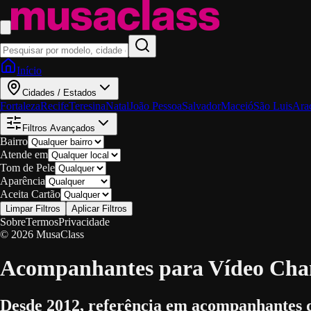
Início
Cidades / Estados
Fortaleza
Recife
Teresina
Natal
João Pessoa
Salvador
Maceió
São Luis
Ara
Filtros Avançados
Bairro
Atende em
Tom de Pele
Aparência
Aceita Cartão
Limpar Filtros
Aplicar Filtros
Sobre
Termos
Privacidade
© 2026 MusaClass
Acompanhantes para Vídeo Cha
Desde 2012, referência em acompanhantes 