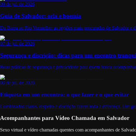
09 de jul. de 2026
Guia de Salvador: orla e boemia
Da Barra ao Rio Vermelho: as regiões mais procuradas de Salvador e d
07 de jul. de 2026
Segurança e discrição: dicas para um encontro tranqui
Boas práticas de segurança e privacidade para quem busca acompanhant
06 de jul. de 2026
Etiqueta em um encontro: o que fazer e o que evitar
Combinados claros, respeito e discrição fazem toda a diferença. Um gui
Acompanhantes para Vídeo Chamada em Salvador
Sexo virtual e vídeo chamadas quentes com acompanhantes de Salvador