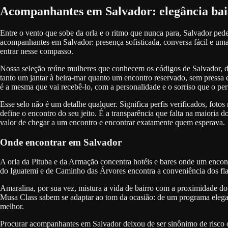
Acompanhantes em Salvador: elegância bai
Entre o vento que sobe da orla e o ritmo que nunca para, Salvador pe
acompanhantes em Salvador: presença sofisticada, conversa fácil e uma 
entrar nesse compasso.
Nossa seleção reúne mulheres que conhecem os códigos de Salvador, da
tanto um jantar à beira-mar quanto um encontro reservado, sem pressa 
é a mesma que vai recebê-lo, com a personalidade e o sorriso que o per
Esse selo não é um detalhe qualquer. Significa perfis verificados, fot
define o encontro do seu jeito. É a transparência que falta na maiori
valor de chegar a um encontro e encontrar exatamente quem esperava.
Onde encontrar em Salvador
A orla da Pituba e da Armação concentra hotéis e bares onde um encon
do Iguatemi e de Caminho das Árvores encontra a conveniência dos flat
Amaralina, por sua vez, mistura a vida de bairro com a proximidade do m
Musa Class sabem se adaptar ao tom da ocasião: de um programa elegant
melhor.
Procurar acompanhantes em Salvador deixou de ser sinônimo de risco ou