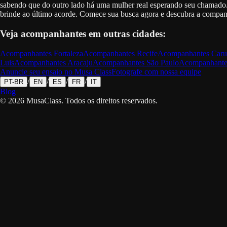
sabendo que do outro lado há uma mulher real esperando seu chamado. 
brinde ao último acorde. Comece sua busca agora e descubra a companh
Veja acompanhantes em outras cidades:
Acompanhantes
Fortaleza
Acompanhantes
Recife
Acompanhantes
Caru
Luis
Acompanhantes
Aracaju
Acompanhantes
São Paulo
Acompanhante
Anuncie seu ensaio no Musa Class
Fotografe com nossa equipe
/
/
/
/
PT-BR
EN
ES
FR
IT
Blog
©
2026
MusaClass.
Todos os direitos reservados.