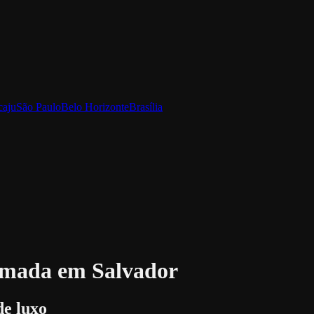
caju
São Paulo
Belo Horizonte
Brasília
mada em Salvador
de luxo