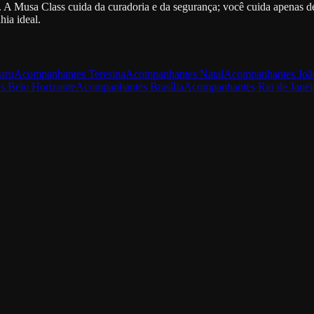
A Musa Class cuida da curadoria e da segurança; você cuida apenas de 
ia ideal.
aru
Acompanhantes
Teresina
Acompanhantes
Natal
Acompanhantes
Joã
s
Belo Horizonte
Acompanhantes
Brasília
Acompanhantes
Rio de Janei