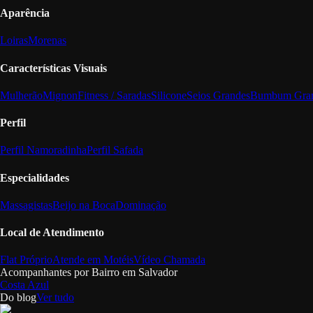
Aparência
Loiras
Morenas
Características Visuais
Mulherão
Mignon
Fitness / Saradas
Silicone
Seios Grandes
Bumbum Gra
Perfil
Perfil Namoradinha
Perfil Safada
Especialidades
Massagistas
Beijo na Boca
Dominação
Local de Atendimento
Flat Próprio
Atende em Motéis
Vídeo Chamada
Acompanhantes por Bairro em
Salvador
Costa Azul
Do blog
Ver tudo