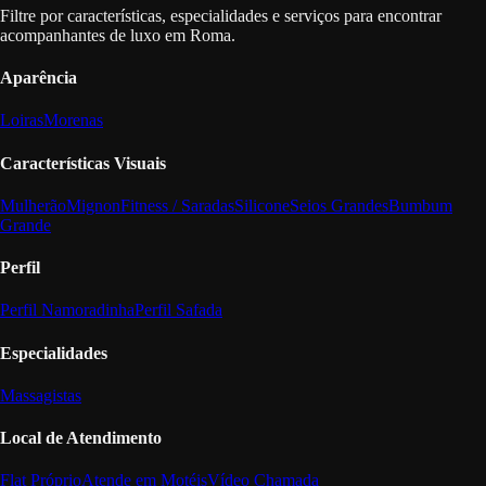
Filtre por características, especialidades e serviços para encontrar
acompanhantes de luxo em Roma.
Aparência
Loiras
Morenas
Características Visuais
Mulherão
Mignon
Fitness / Saradas
Silicone
Seios Grandes
Bumbum
Grande
Perfil
Perfil Namoradinha
Perfil Safada
Especialidades
Massagistas
Local de Atendimento
Flat Próprio
Atende em Motéis
Vídeo Chamada