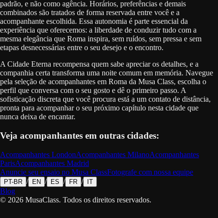
padrão, e não como agência. Horários, preferências e demais
combinados são tratados de forma reservada entre você e a
acompanhante escolhida. Essa autonomia é parte essencial da
experiência que oferecemos: a liberdade de conduzir tudo com a
mesma elegância que Roma inspira, sem ruídos, sem pressa e sem
etapas desnecessárias entre o seu desejo e o encontro.
A Cidade Eterna recompensa quem sabe apreciar os detalhes, e a
companhia certa transforma uma noite comum em memória. Navegue
pela seleção de acompanhantes em Roma da Musa Class, escolha o
perfil que conversa com o seu gosto e dê o primeiro passo. A
sofisticação discreta que você procura está a um contato de distância,
pronta para acompanhar o seu próximo capítulo nesta cidade que
nunca deixa de encantar.
Veja acompanhantes em outras cidades:
Acompanhantes
London
Acompanhantes
Milano
Acompanhantes
Paris
Acompanhantes
Madrid
Anuncie seu ensaio no Musa Class
Fotografe com nossa equipe
/
/
/
/
PT-BR
EN
ES
FR
IT
Blog
©
2026
MusaClass.
Todos os direitos reservados.