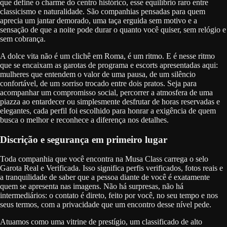
que define o charme do centro histórico, esse equilíbrio raro entre
classicismo e naturalidade. São companhias pensadas para quem
aprecia um jantar demorado, uma taça erguida sem motivo e a
sensação de que a noite pode durar o quanto você quiser, sem relógio e
sem cobrança.
A dolce vita não é um clichê em Roma, é um ritmo. E é nesse ritmo
que se encaixam as garotas de programa e escorts apresentadas aqui:
mulheres que entendem o valor de uma pausa, de um silêncio
confortável, de um sorriso trocado entre dois pratos. Seja para
acompanhar um compromisso social, percorrer a atmosfera de uma
piazza ao entardecer ou simplesmente desfrutar de horas reservadas e
elegantes, cada perfil foi escolhido para honrar a exigência de quem
busca o melhor e reconhece a diferença nos detalhes.
Discrição e segurança em primeiro lugar
Toda companhia que você encontra na Musa Class carrega o selo
Garota Real e Verificada. Isso significa perfis verificados, fotos reais e
a tranquilidade de saber que a pessoa diante de você é exatamente
quem se apresenta nas imagens. Não há surpresas, não há
intermediários: o contato é direto, feito por você, no seu tempo e nos
seus termos, com a privacidade que um encontro desse nível pede.
Atuamos como uma vitrine de prestígio, um classificado de alto