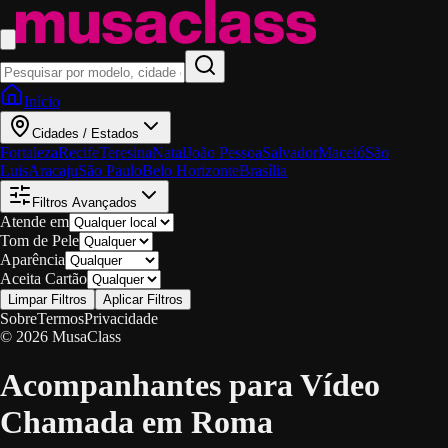
Início
Cidades / Estados
Fortaleza
Recife
Teresina
Natal
João Pessoa
Salvador
Maceió
São
Luis
Aracaju
São Paulo
Belo Horizonte
Brasília
Filtros Avançados
Atende em
Tom de Pele
Aparência
Aceita Cartão
Limpar Filtros
Aplicar Filtros
Sobre
Termos
Privacidade
© 2026 MusaClass
Acompanhantes para Vídeo
Chamada em Roma