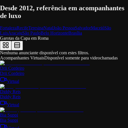
Desde 2012, referência em acompanhantes
de luxo
Fortaleza
Recife
Teresina
Natal
João Pessoa
Salvador
Maceió
São
Luis
Aracaju
São Paulo
Belo Horizonte
Brasília
Garotas da Capa em
Roma
Nenhuma anunciante disponível com estes filtros.
Acompanhantes Virtuais
Disponível somente para videochamadas
Drii Cordeiro
Drii Cordeiro
Virtual
Diddy Reis
Diddy Reis
Virtual
Bia Suppi
Bia Suppi