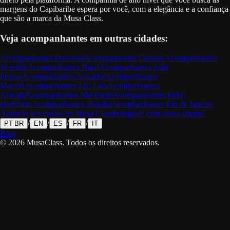
margens do Capibaribe espera por você, com a elegância e a confiança
que são a marca da Musa Class.
Veja acompanhantes em outras cidades:
Acompanhantes
Fortaleza
Acompanhantes
Caruaru
Acompanhantes
Teresina
Acompanhantes
Natal
Acompanhantes
João
Pessoa
Acompanhantes
Salvador
Acompanhantes
Maceió
Acompanhantes
São Luis
Acompanhantes
Aracaju
Acompanhantes
São Paulo
Acompanhantes
Belo
Horizonte
Acompanhantes
Brasília
Acompanhantes
Rio de Janeiro
Anuncie seu ensaio no Musa Class
Fotografe com nossa equipe
/
/
/
/
PT-BR
EN
ES
FR
IT
Blog
©
2026
MusaClass.
Todos os direitos reservados.