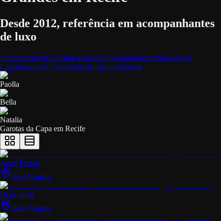
Desde 2012, referência em acompanhantes
de luxo
Fortaleza
Recife
Teresina
Natal
João Pessoa
Salvador
Maceió
São
Luis
Aracaju
São Paulo
Belo Horizonte
Brasília
Paolla
Bella
Natalia
Garotas da Capa em
Recife
Anne Ferrari
Boa Viagem
Bella Sofia
Boa Viagem