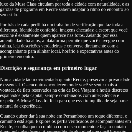
luxo da Musa Class circulam por toda a cidade com naturalidade, e as
garotas de programa em Recife sabem adaptar o ritmo do encontro ao
seu estilo.
Por trás de cada perfil há um trabalho de verificação que faz toda a
diferença. Identidade conferida, imagens checadas: a escort que você
escolhe é exatamente quem aparece nas fotos. Zelando por essa
autenticidade há anos, a plataforma permite que você navegue com
calma, leia descrições verdadeiras e converse diretamente com a
acompanhante para alinhar local, horário e expectativas antes do
primeiro encontro.
Discrição e segurança em primeiro lugar
Numa cidade tão movimentada quanto Recife, preservar a privacidade
é essencial. Os encontros acontecem onde você se sentir mais à
vontade, de flats reservados na orla de Boa Viagem a hotéis discretos
espalhados pela capital, sempre combinados com antecedência e
respeito. A Musa Class foi feita para que essa tranquilidade seja parte
natural da experiência.
Quando quiser dar à sua noite em Pernambuco um toque diferente, o
caminho está aqui. Explore os perfis verificados de acompanhantes em
Recife, escolha quem combina com o seu momento e faça o contato
direto pela plataforma. A companhia de alto nível que você busca às