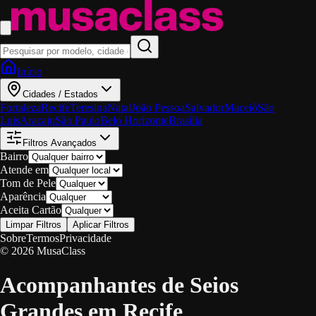
Início
Cidades / Estados
Fortaleza
Recife
Teresina
Natal
João Pessoa
Salvador
Maceió
São
Luis
Aracaju
São Paulo
Belo Horizonte
Brasília
Filtros Avançados
Bairro
Atende em
Tom de Pele
Aparência
Aceita Cartão
Limpar Filtros
Aplicar Filtros
Sobre
Termos
Privacidade
© 2026 MusaClass
Acompanhantes de Seios
Grandes em Recife