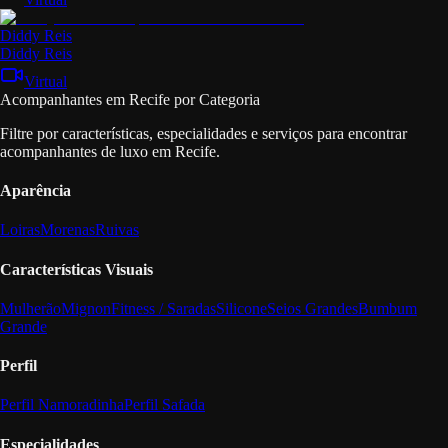
Diddy Reis
Diddy Reis
Virtual
Acompanhantes em Recife por Categoria
Filtre por características, especialidades e serviços para encontrar
acompanhantes de luxo em Recife.
Aparência
Loiras
Morenas
Ruivas
Características Visuais
Mulherão
Mignon
Fitness / Saradas
Silicone
Seios Grandes
Bumbum
Grande
Perfil
Perfil Namoradinha
Perfil Safada
Especialidades