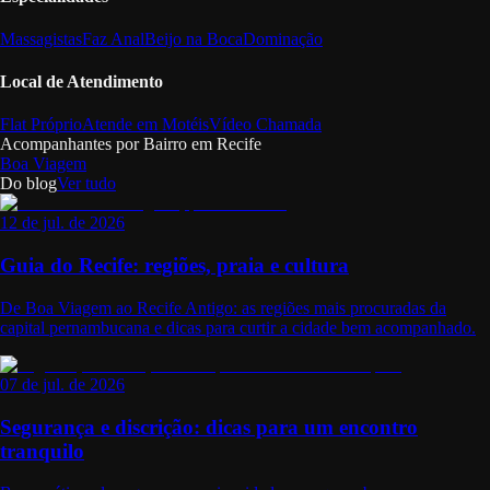
Massagistas
Faz Anal
Beijo na Boca
Dominação
Local de Atendimento
Flat Próprio
Atende em Motéis
Vídeo Chamada
Acompanhantes por Bairro em
Recife
Boa Viagem
Do blog
Ver tudo
12 de jul. de 2026
Guia do Recife: regiões, praia e cultura
De Boa Viagem ao Recife Antigo: as regiões mais procuradas da
capital pernambucana e dicas para curtir a cidade bem acompanhado.
07 de jul. de 2026
Segurança e discrição: dicas para um encontro
tranquilo