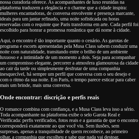
nossa curadoria oferece. As acompanhantes de luxo reunidas na
plataforma traduzem a elegância e o charme que a cidade inspira:
mulheres encantadoras, de conversa envolvente e presença marcante,
ideais para um jantar refinado, uma noite sofisticada ou horas
reservadas com o requinte que Paris transforma em arte. Cada perfil foi
escolhido para honrar a promessa romântica que dá nome à cidade.
Aqui, o encontro é tão importante quanto o cenário. As garotas de
programa e escorts apresentadas pela Musa Class sabem conduzir uma
noite com naturalidade, transitando entre o brilho de um ambiente
luxuoso e a intimidade de um momento a dois. Seja para acompanhar
um compromisso elegante, percorrer a atmosfera glamourosa da cidade
ao cair da tarde ou simplesmente desfrutar de uma companhia
inesquecível, há sempre um perfil que conversa com o seu desejo e
com o ritmo da sua noite. Em Paris, o tempo parece esticar para caber
mais um brinde, mais uma conversa.
Onde encontrar: discrição e perfis reais
O romance combina com confiança, e a Musa Class leva isso a sério.
Toda acompanhante na plataforma exibe o selo Garota Real e
Verificada: perfis verificados, fotos reais e a garantia de que o encontro
corresponderá exatamente ao que você viu. Sem ilusões, sem
surpresas, apenas a tranquilidade de quem reconhece, ao primeiro
olhar, a companhia que escolheu e sabe que nada vai destoar.