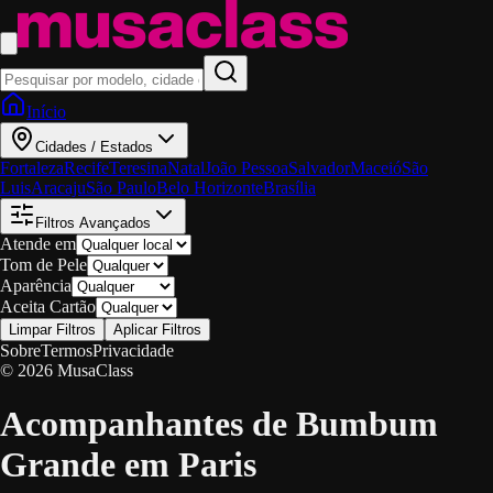
Início
Cidades / Estados
Fortaleza
Recife
Teresina
Natal
João Pessoa
Salvador
Maceió
São
Luis
Aracaju
São Paulo
Belo Horizonte
Brasília
Filtros Avançados
Atende em
Tom de Pele
Aparência
Aceita Cartão
Limpar Filtros
Aplicar Filtros
Sobre
Termos
Privacidade
© 2026 MusaClass
Acompanhantes de Bumbum
Grande em Paris