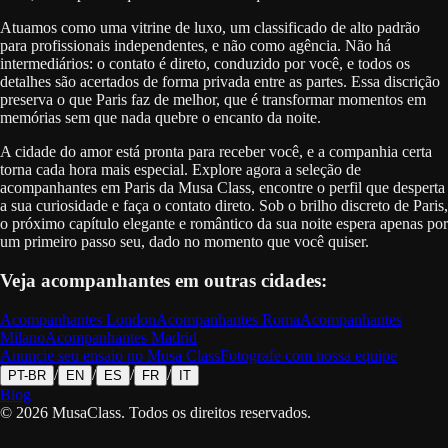
Atuamos como uma vitrine de luxo, um classificado de alto padrão
para profissionais independentes, e não como agência. Não há
intermediários: o contato é direto, conduzido por você, e todos os
detalhes são acertados de forma privada entre as partes. Essa discrição
preserva o que Paris faz de melhor, que é transformar momentos em
memórias sem que nada quebre o encanto da noite.
A cidade do amor está pronta para receber você, e a companhia certa
torna cada hora mais especial. Explore agora a seleção de
acompanhantes em Paris da Musa Class, encontre o perfil que desperta
a sua curiosidade e faça o contato direto. Sob o brilho discreto de Paris,
o próximo capítulo elegante e romântico da sua noite espera apenas por
um primeiro passo seu, dado no momento que você quiser.
Veja acompanhantes em outras cidades:
Acompanhantes
London
Acompanhantes
Roma
Acompanhantes
Milano
Acompanhantes
Madrid
Anuncie seu ensaio no Musa Class
Fotografe com nossa equipe
/
/
/
/
PT-BR
EN
ES
FR
IT
Blog
©
2026
MusaClass.
Todos os direitos reservados.