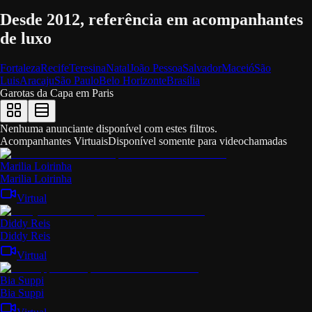
Desde 2012, referência em acompanhantes
de luxo
Fortaleza
Recife
Teresina
Natal
João Pessoa
Salvador
Maceió
São
Luis
Aracaju
São Paulo
Belo Horizonte
Brasília
Garotas da Capa em
Paris
Nenhuma anunciante disponível com estes filtros.
Acompanhantes Virtuais
Disponível somente para videochamadas
Marilia Loirinha
Marilia Loirinha
Virtual
Diddy Reis
Diddy Reis
Virtual
Bia Suppi
Bia Suppi