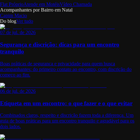
Flat Próprio
Atende em Motéis
Vídeo Chamada
Acompanhantes por Bairro em
Natal
Capim Macio
Do blog
Ver tudo
07 de jul. de 2026
Segurança e discrição: dicas para um encontro
tranquilo
Boas práticas de segurança e privacidade para quem busca
acompanhantes: do primeiro contato ao encontro, com discrição do
começo ao fim.
06 de jul. de 2026
Etiqueta em um encontro: o que fazer e o que evitar
Combinados claros, respeito e discrição fazem toda a diferença. Um
guia de boas práticas para um encontro tranquilo e agradável para os
dois lados.