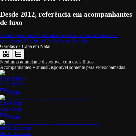
Desde 2012, referência em acompanhantes
de luxo
Fortaleza
Recife
Teresina
Natal
João Pessoa
Salvador
Maceió
São
Luis
Aracaju
São Paulo
Belo Horizonte
Brasília
Garotas da Capa em
Natal
Nenhuma anunciante disponível com estes filtros.
Acompanhantes Virtuais
Disponível somente para videochamadas
Clara Wellen
Clara Wellen
Virtual
Diddy Reis
Diddy Reis
Virtual
Marilia Loirinha
Marilia Loirinha