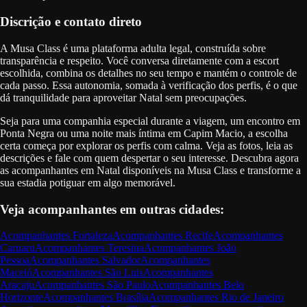
Discrição e contato direto
A Musa Class é uma plataforma adulta legal, construída sobre
transparência e respeito. Você conversa diretamente com a escort
escolhida, combina os detalhes no seu tempo e mantém o controle de
cada passo. Essa autonomia, somada à verificação dos perfis, é o que
dá tranquilidade para aproveitar Natal sem preocupações.
Seja para uma companhia especial durante a viagem, um encontro em
Ponta Negra ou uma noite mais íntima em Capim Macio, a escolha
certa começa por explorar os perfis com calma. Veja as fotos, leia as
descrições e fale com quem despertar o seu interesse. Descubra agora
as acompanhantes em Natal disponíveis na Musa Class e transforme a
sua estadia potiguar em algo memorável.
Veja acompanhantes em outras cidades:
Acompanhantes
Fortaleza
Acompanhantes
Recife
Acompanhantes
Caruaru
Acompanhantes
Teresina
Acompanhantes
João
Pessoa
Acompanhantes
Salvador
Acompanhantes
Maceió
Acompanhantes
São Luis
Acompanhantes
Aracaju
Acompanhantes
São Paulo
Acompanhantes
Belo
Horizonte
Acompanhantes
Brasília
Acompanhantes
Rio de Janeiro