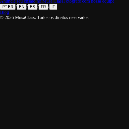
Anuncie seu ensaio no Musa Class
Fotografe com nossa equipe
/
/
/
/
PT-BR
EN
ES
FR
IT
Blog
©
2026
MusaClass.
Todos os direitos reservados.