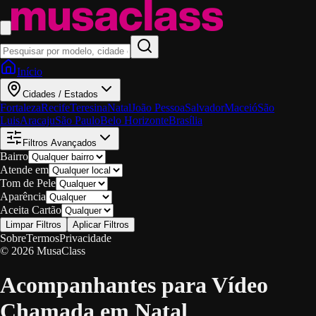
Início
Cidades / Estados
Fortaleza
Recife
Teresina
Natal
João Pessoa
Salvador
Maceió
São
Luis
Aracaju
São Paulo
Belo Horizonte
Brasília
Filtros Avançados
Bairro
Atende em
Tom de Pele
Aparência
Aceita Cartão
Limpar Filtros
Aplicar Filtros
Sobre
Termos
Privacidade
© 2026 MusaClass
Acompanhantes para Vídeo
Chamada em Natal