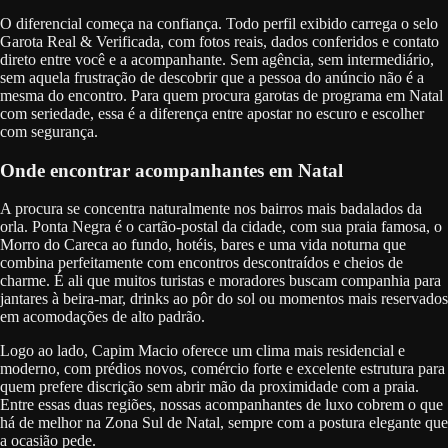
O diferencial começa na confiança. Todo perfil exibido carrega o selo
Garota Real & Verificada, com fotos reais, dados conferidos e contato
direto entre você e a acompanhante. Sem agência, sem intermediário,
sem aquela frustração de descobrir que a pessoa do anúncio não é a
mesma do encontro. Para quem procura garotas de programa em Natal
com seriedade, essa é a diferença entre apostar no escuro e escolher
com segurança.
Onde encontrar acompanhantes em Natal
A procura se concentra naturalmente nos bairros mais badalados da
orla. Ponta Negra é o cartão-postal da cidade, com sua praia famosa, o
Morro do Careca ao fundo, hotéis, bares e uma vida noturna que
combina perfeitamente com encontros descontraídos e cheios de
charme. É ali que muitos turistas e moradores buscam companhia para
jantares à beira-mar, drinks ao pôr do sol ou momentos mais reservados
em acomodações de alto padrão.
Logo ao lado, Capim Macio oferece um clima mais residencial e
moderno, com prédios novos, comércio forte e excelente estrutura para
quem prefere discrição sem abrir mão da proximidade com a praia.
Entre essas duas regiões, nossas acompanhantes de luxo cobrem o que
há de melhor na Zona Sul de Natal, sempre com a postura elegante que
a ocasião pede.