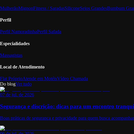
Mulherão
Mignon
Fitness / Saradas
Silicone
Seios Grandes
Bumbum Gra
Perfil
Perfil Namoradinha
Perfil Safada
Especialidades
Massagistas
Local de Atendimento
Flat Próprio
Atende em Motéis
Vídeo Chamada
Do blog
Ver tudo
07 de jul. de 2026
Segurança e discrição: dicas para um encontro tranqui
Boas práticas de segurança e privacidade para quem busca acompanhant
06 de jul. de 2026