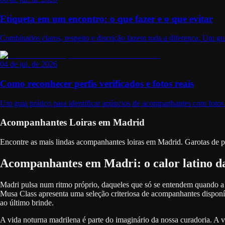
Etiqueta em um encontro: o que fazer e o que evitar
Combinados claros, respeito e discrição fazem toda a diferença. Um gui
04 de jul. de 2026
Como reconhecer perfis verificados e fotos reais
Um guia prático para identificar anúncios de acompanhantes com fotos re
Acompanhantes Loiras em Madrid
Encontre as mais lindas acompanhantes loiras em Madrid. Garotas de 
Acompanhantes em Madri: o calor latino d
Madri pulsa num ritmo próprio, daqueles que só se entendem quando a n
Musa Class apresenta uma seleção criteriosa de acompanhantes dispon
ao último brinde.
A vida noturna madrilena é parte do imaginário da nossa curadoria. A