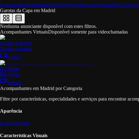
Fortaleza
Recife
Teresina
Natal
João Pessoa
Salvador
Maceió
São Luis
Ara
Garotas da Capa em
Madrid
Nenhuma anunciante disponível com estes filtros.
Acompanhantes Virtuais
Disponível somente para videochamadas
Marilia Loirinha
Marilia Loirinha
Virtual
Bia Suppi
Bia Suppi
Virtual
Acompanhantes em Madrid por Categoria
Filtre por características, especialidades e serviços para encontrar ac
Aparência
Loiras
Morenas
Características Visuais