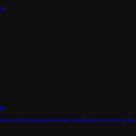
nde
lo
es: do primeiro contato ao encontro, com discrição do começo ao fim.