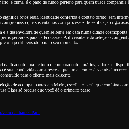
 cenário, é clima, é o pano de fundo perfeito para quem busca companhia
sso significa fotos reais, identidade conferida e contato direto, sem i
compromisso que sustentamos com processos de verificação rigorosos e 
 e a desenvoltura de quem se sente em casa numa cidade cosmopolita. 
erfis pensados para cada ocasião. A diversidade da seleção acompanha 
pre um perfil pensado para o seu momento.
ssificado de luxo, e todo o combinado de horários, valores e disponibi
a é sua, conduzida com a reserva que um encontro deste nível merece.
 construído para o cliente mais exigente.
leção de acompanhantes em Madri, escolha o perfil que combina com a s
Musa Class só precisa que você dê o primeiro passo.
o
Acompanhantes
Paris