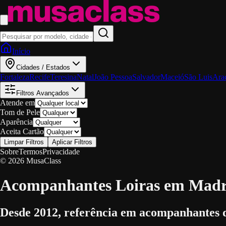
Início
Cidades / Estados
Fortaleza
Recife
Teresina
Natal
João Pessoa
Salvador
Maceió
São Luis
Ara
Filtros Avançados
Atende em
Tom de Pele
Aparência
Aceita Cartão
Limpar Filtros
Aplicar Filtros
Sobre
Termos
Privacidade
© 2026 MusaClass
Acompanhantes Loiras em Madr
Desde 2012, referência em acompanhantes 