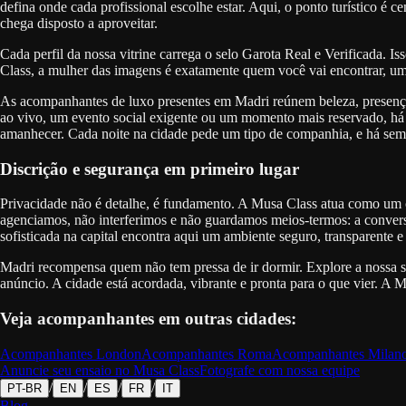
defina onde cada profissional escolhe estar. Aqui, o ponto turístico é
chega disposto a aproveitar.
Cada perfil da nossa vitrine carrega o selo Garota Real e Verificada. I
Class, a mulher das imagens é exatamente quem você vai encontrar, um 
As acompanhantes de luxo presentes em Madri reúnem beleza, presença
ao vivo, um evento social exigente ou um momento mais reservado, há p
amanhecer. Cada noite na cidade pede um tipo de companhia, e há sem
Discrição e segurança em primeiro lugar
Privacidade não é detalhe, é fundamento. A Musa Class atua como um cla
agenciamos, não interferimos e não guardamos meios-termos: a convers
sofisticada na capital encontra aqui um ambiente seguro, transparente e
Madri recompensa quem não tem pressa de ir dormir. Explore a nossa se
anúncio. A cidade está acordada, vibrante e pronta para o que vier. A 
Veja acompanhantes em outras cidades:
Acompanhantes
London
Acompanhantes
Roma
Acompanhantes
Milan
Anuncie seu ensaio no Musa Class
Fotografe com nossa equipe
/
/
/
/
PT-BR
EN
ES
FR
IT
Blog