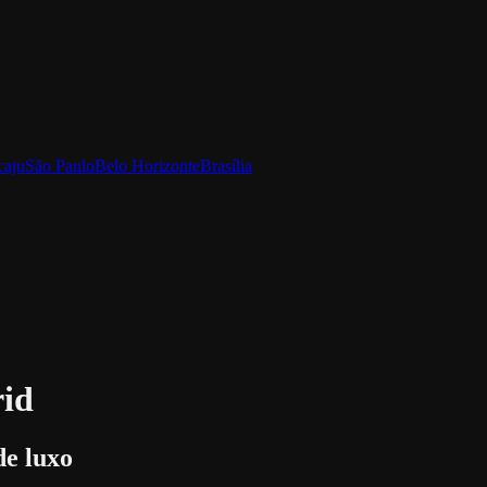
caju
São Paulo
Belo Horizonte
Brasília
id
de luxo