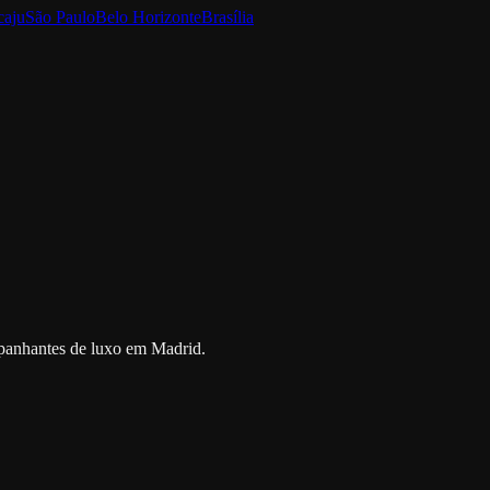
caju
São Paulo
Belo Horizonte
Brasília
ompanhantes de luxo em Madrid.