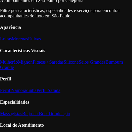
Acompanhantes em São Paulo por Categoria
Filtre por características, especialidades e serviços para encontrar
acompanhantes de luxo em São Paulo.
Aparência
Loiras
Morenas
Ruivas
Características Visuais
Mulherão
Mignon
Fitness / Saradas
Silicone
Seios Grandes
Bumbum
Grande
Perfil
Perfil Namoradinha
Perfil Safada
Especialidades
Massagistas
Beijo na Boca
Dominação
Local de Atendimento