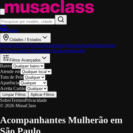
Início
Cidades / Estados
Fortaleza
Recife
Teresina
Natal
João Pessoa
Salvador
Maceió
São
Luis
Aracaju
São Paulo
Belo Horizonte
Brasília
Filtros Avançados
Bairro
Atende em
Tom de Pele
Aparência
Aceita Cartão
Limpar Filtros
Aplicar Filtros
Sobre
Termos
Privacidade
© 2026 MusaClass
Acompanhantes Mulherão em
São Paulo