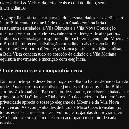
Garota Real & Verificada, fotos reais e contato direto, sem
intermediários.
A geografia paulistana é um mapa de personalidades. Os Jardins e o
Itaim Bibi reúnem o que há de mais refinado em hotelaria e
restaurantes estrelados; a Vila Olímpia e a Vila Nova Conceição
misturam vida noturna efervescente com endereços de alto padrão.
Pinheiros e Consolação respiram cultura e boemia, enquanto Moema e
o Brooklin oferecem sofisticação com clima mais residencial. Para
quem prefere um tom diferente, a Mooca guarda a tradição paulistana,
a Bela Vista conecta tudo ao coração da cidade e a Vila Mariana
equilibra movimento e discrição com elegância.
Onde encontrar a companhia certa
Em uma metrópole desse tamanho, a escolha do bairro define o tom da
noite. Para encontros executivos e jantares sofisticados, Itaim Bibi e
Jardins são imbatíveis. Para uma noite vibrante, com bares e baladas de
primeira, a Vila Olímpia e Pinheiros não decepcionam. Já quem busca
privacidade aprecia o sossego elegante de Moema e da Vila Nova
Conceição. As acompanhantes de luxo da Musa Class transitam por
todos esses cenários com desenvoltura, e as garotas de programa em
São Paulo sabem exatamente como acompanhar o ritmo de cada
ocasião.