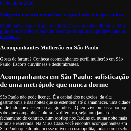
06 de jul. de 2026
Etiqueta em um encontro: o que fazer e o que evitar
Combinados claros, respeito e discrição fazem toda a diferença. Um
guia de boas práticas para um encontro tranquilo e agradável para os
dois lados.
Acompanhantes Mulherão em São Paulo
Gosta de fartura? Conheça acompanhantes perfil mulherão em São
Paulo. Escorts curvilíneas e deslumbrantes.
Acompanhantes em São Paulo: sofisticação
de uma metrópole que nunca dorme
São Paulo não pede licença. É a capital dos negócios, da alta
gastronomia e das noites que se estendem até o amanhecer, uma cidade
onde tudo coexiste em escala grandiosa. Quem vive ou passa por aqui
sabe que companhia à altura faz diferença, seja num jantar de
fechamento de contrato, num rooftop nos Jardins ou numa noite mais
íntima e reservada. Na Musa Class você encontra acompanhantes em
São Paulo que dominam esse universo cosmopolita, todas com o selo