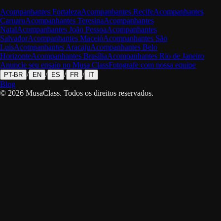
Acompanhantes
Fortaleza
Acompanhantes
Recife
Acompanhantes
Caruaru
Acompanhantes
Teresina
Acompanhantes
Natal
Acompanhantes
João Pessoa
Acompanhantes
Salvador
Acompanhantes
Maceió
Acompanhantes
São
Luis
Acompanhantes
Aracaju
Acompanhantes
Belo
Horizonte
Acompanhantes
Brasília
Acompanhantes
Rio de Janeiro
Anuncie seu ensaio no Musa Class
Fotografe com nossa equipe
/
/
/
/
PT-BR
EN
ES
FR
IT
Blog
©
2026
MusaClass.
Todos os direitos reservados.