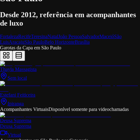
Desde 2012, referência em acompanhantes
de luxo
Fortaleza
Recife
Teresina
Natal
João Pessoa
Salvador
Maceió
São
Luis
Aracaju
São Paulo
Belo Horizonte
Brasília
Garotas da Capa em
São Paulo
Thayla Massagista
Sem local
Estefani Feiticeira
Ipiranga
Acompanhantes Virtuais
Disponível somente para videochamadas
Deusa Suprema
Deusa Suprema
Virtual