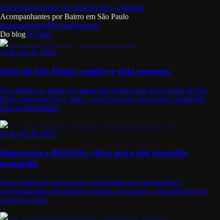
Flat Próprio
Atende em Motéis
Vídeo Chamada
Acompanhantes por Bairro em
São Paulo
Ipiranga
Jardins
Moema
Morumbi
Do blog
Ver tudo
13 de jul. de 2026
Guia de São Paulo: regiões e vida noturna
Dos Jardins ao Itaim: um mapa das regiões mais procuradas de São
Paulo para negócios e lazer, com dicas para aproveitar a metrópole
bem acompanhado.
07 de jul. de 2026
Segurança e discrição: dicas para um encontro
tranquilo
Boas práticas de segurança e privacidade para quem busca
acompanhantes: do primeiro contato ao encontro, com discrição do
começo ao fim.