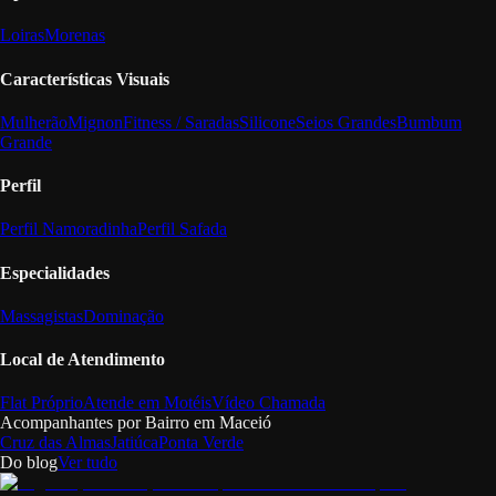
Loiras
Morenas
Características Visuais
Mulherão
Mignon
Fitness / Saradas
Silicone
Seios Grandes
Bumbum
Grande
Perfil
Perfil Namoradinha
Perfil Safada
Especialidades
Massagistas
Dominação
Local de Atendimento
Flat Próprio
Atende em Motéis
Vídeo Chamada
Acompanhantes por Bairro em
Maceió
Cruz das Almas
Jatiúca
Ponta Verde
Do blog
Ver tudo