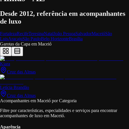
Desde 2012, referência em acompanhantes
de luxo
Fortaleza
Recife
Teresina
Natal
João Pessoa
Salvador
Maceió
São
Luis
Aracaju
São Paulo
Belo Horizonte
Brasília
Garotas da Capa em
Maceió
Kiara
Cruz das Almas
Letícia Brandão
Cruz das Almas
Acompanhantes em Maceió por Categoria
Filtre por características, especialidades e serviços para encontrar
acompanhantes de luxo em Maceió.
Aparência