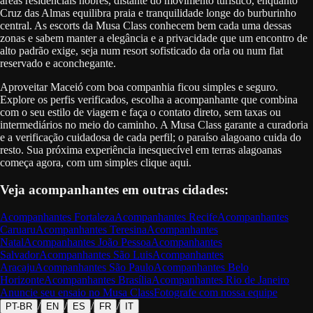
áreas residenciais nobres, distante do movimento turístico, enquanto
Cruz das Almas equilibra praia e tranquilidade longe do burburinho
central. As escorts da Musa Class conhecem bem cada uma dessas
zonas e sabem manter a elegância e a privacidade que um encontro de
alto padrão exige, seja num resort sofisticado da orla ou num flat
reservado e aconchegante.
Aproveitar Maceió com boa companhia ficou simples e seguro.
Explore os perfis verificados, escolha a acompanhante que combina
com o seu estilo de viagem e faça o contato direto, sem taxas ou
intermediários no meio do caminho. A Musa Class garante a curadoria
e a verificação cuidadosa de cada perfil; o paraíso alagoano cuida do
resto. Sua próxima experiência inesquecível em terras alagoanas
começa agora, com um simples clique aqui.
Veja acompanhantes em outras cidades:
Acompanhantes
Fortaleza
Acompanhantes
Recife
Acompanhantes
Caruaru
Acompanhantes
Teresina
Acompanhantes
Natal
Acompanhantes
João Pessoa
Acompanhantes
Salvador
Acompanhantes
São Luis
Acompanhantes
Aracaju
Acompanhantes
São Paulo
Acompanhantes
Belo
Horizonte
Acompanhantes
Brasília
Acompanhantes
Rio de Janeiro
Anuncie seu ensaio no Musa Class
Fotografe com nossa equipe
/
/
/
/
PT-BR
EN
ES
FR
IT