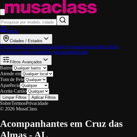
Início
Cidades / Estados
Fortaleza
Recife
Teresina
Natal
João Pessoa
Salvador
Maceió
São
Luis
Aracaju
São Paulo
Belo Horizonte
Brasília
Filtros Avançados
Bairro
Atende em
Tom de Pele
Aparência
Aceita Cartão
Limpar Filtros
Aplicar Filtros
Sobre
Termos
Privacidade
© 2026 MusaClass
Acompanhantes em Cruz das
Almas - AL