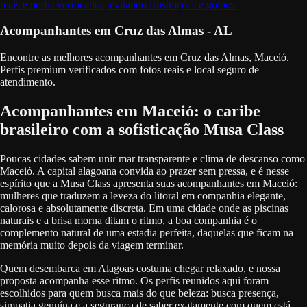
reais e perfis verificados, evitando frustrações e golpes.
Acompanhantes em Cruz das Almas - AL
Encontre as melhores acompanhantes em Cruz das Almas, Maceió.
Perfis premium verificados com fotos reais e local seguro de
atendimento.
Acompanhantes em Maceió: o caribe
brasileiro com a sofisticação Musa Class
Poucas cidades sabem unir mar transparente e clima de descanso como
Maceió. A capital alagoana convida ao prazer sem pressa, e é nesse
espírito que a Musa Class apresenta suas acompanhantes em Maceió:
mulheres que traduzem a leveza do litoral em companhia elegante,
calorosa e absolutamente discreta. Em uma cidade onde as piscinas
naturais e a brisa morna ditam o ritmo, a boa companhia é o
complemento natural de uma estadia perfeita, daquelas que ficam na
memória muito depois da viagem terminar.
Quem desembarca em Alagoas costuma chegar relaxado, e nossa
proposta acompanha esse ritmo. Os perfis reunidos aqui foram
escolhidos para quem busca mais do que beleza: busca presença,
simpatia genuína e a segurança de saber exatamente com quem está