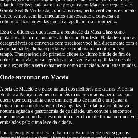
falando. Por isso cada garota de programa em Maceió carrega o selo
Garota Real & Verificada, com fotos reais, perfis verificados e contato
direto, sempre sem intermediários atravessando a conversa ou
cobrando taxas indevidas que só atrapalham o seu momento.
Essa é a diferença que sustenta a reputação da Musa Class como
plataforma de acompanhantes de luxo no Nordeste. Nada de surpresas
desagradáveis ou conversas com terceiros: você fala diretamente com a
acompanhante, alinha expectativas e combina o encontro no seu
tempo. Transparência do primeiro clique ao último brinde de fim de
noite. Para o viajante a negócios ou a lazer, é a tranquilidade de saber
que a experiência será exatamente como anunciada, sem letras miúdas.
Onde encontrar em Maceió
A orla de Maceió é o palco natural dos melhores programas. A Ponta
Verde e a Pajuçara reúnem os hotéis mais procurados, perfeitos para
quem quer companhia entre um mergulho de manhã e um jantar à
beira-mar ao som do vaivém das jangadas. Já a Jatiúca combina vida
noturna agitada e gastronomia de qualidade, um convite a encontros
que começam num bar descontraído e terminam de forma inesquecível,
embalados pelo clima leve da cidade.
Para quem prefere reserva, o bairro do Farol oferece o sossego das