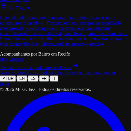
Boa Viagem
Um mulherão exatamente como nas fotos: elegante, educada e
extremamente carinhosa. Proporciono uma companhia agradável e
inesquecível, ideal para pessoas de bom gosto que valorizam
momentos especiais ao lado de alguém discreta, atenciosa e sedutora.
Se você busca uma experiência marcada por boa conversa, simpatia e
uma companhia de qualidade, será um prazer conhecê-lo.
Acompanhantes por Bairro em
Recife
Boa Viagem
Ver todas as acompanhantes em
Recife
Anuncie seu ensaio no Musa Class
Fotografe com nossa equipe
/
/
/
/
PT-BR
EN
ES
FR
IT
Blog
©
2026
MusaClass.
Todos os direitos reservados.