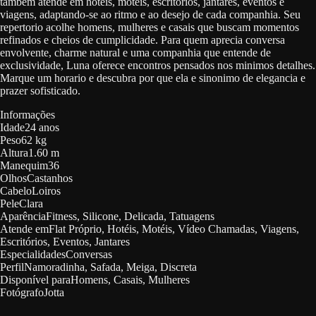
tambem atende em hoteis, moteis, escritorios, jantares, eventos e
viagens, adaptando-se ao ritmo e ao desejo de cada companhia. Seu
repertorio acolhe homens, mulheres e casais que buscam momentos
refinados e cheios de cumplicidade. Para quem aprecia conversa
envolvente, charme natural e uma companhia que entende de
exclusividade, Luna oferece encontros pensados nos minimos detalhes.
Marque um horario e descubra por que ela e sinonimo de elegancia e
prazer sofisticado.
Informações
Idade
24 anos
Peso
62 kg
Altura
1.60 m
Manequim
36
Olhos
Castanhos
Cabelo
Loiros
Pele
Clara
Aparência
Fitness, Silicone, Delicada, Tatuagens
Atende em
Flat Próprio, Hotéis, Motéis, Vídeo Chamadas, Viagens,
Escritórios, Eventos, Jantares
Especialidades
Conversas
Perfil
Namoradinha, Safada, Meiga, Discreta
Disponível para
Homens, Casais, Mulheres
Fotógrafo
Jotta