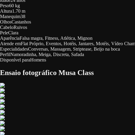
Idade
24 anos
Peso
60 kg
Altura
1.70 m
Manequim
38
Olhos
Castanhos
Cabelo
Ruivos
Pele
Clara
Aparência
Falsa magra, Fitness, Atlética, Mignon
Atende em
Flat Próprio, Eventos, Hotéis, Jantares, Motéis, Vídeo Cham
Especialidades
Conversas, Massagem, Striptease, Beijo na boca
Perfil
Namoradinha, Meiga, Discreta, Safada
Disponível para
Homens
Ensaio fotográfico Musa Class