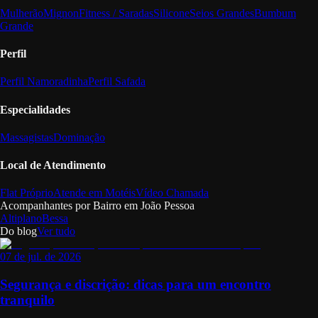
Mulherão
Mignon
Fitness / Saradas
Silicone
Seios Grandes
Bumbum
Grande
Perfil
Perfil Namoradinha
Perfil Safada
Especialidades
Massagistas
Dominação
Local de Atendimento
Flat Próprio
Atende em Motéis
Vídeo Chamada
Acompanhantes por Bairro em
João Pessoa
Altiplano
Bessa
Do blog
Ver tudo
07 de jul. de 2026
Segurança e discrição: dicas para um encontro
tranquilo