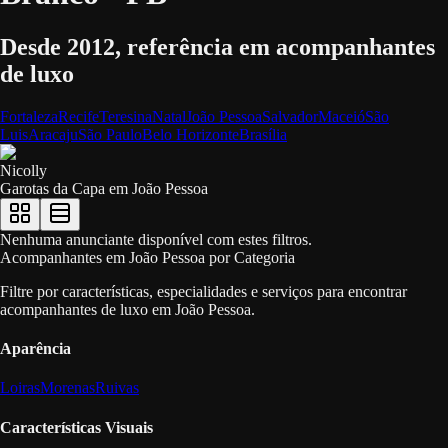
Desde 2012, referência em acompanhantes
de luxo
Fortaleza
Recife
Teresina
Natal
João Pessoa
Salvador
Maceió
São
Luis
Aracaju
São Paulo
Belo Horizonte
Brasília
Nicolly
Garotas da Capa em
João Pessoa
Nenhuma anunciante disponível com estes filtros.
Acompanhantes em João Pessoa por Categoria
Filtre por características, especialidades e serviços para encontrar
acompanhantes de luxo em João Pessoa.
Aparência
Loiras
Morenas
Ruivas
Características Visuais