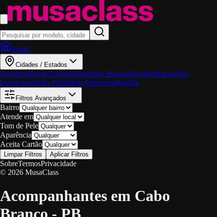
Início
Cidades / Estados
Fortaleza
Recife
Teresina
Natal
João Pessoa
Salvador
Maceió
São
Luis
Aracaju
São Paulo
Belo Horizonte
Brasília
Filtros Avançados
Bairro
Atende em
Tom de Pele
Aparência
Aceita Cartão
Limpar Filtros
Aplicar Filtros
Sobre
Termos
Privacidade
© 2026 MusaClass
Acompanhantes em Cabo
Branco - PB