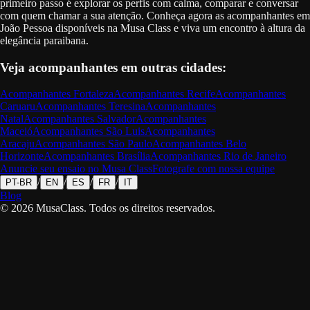
primeiro passo é explorar os perfis com calma, comparar e conversar
com quem chamar a sua atenção. Conheça agora as acompanhantes em
João Pessoa disponíveis na Musa Class e viva um encontro à altura da
elegância paraibana.
Veja acompanhantes em outras cidades:
Acompanhantes
Fortaleza
Acompanhantes
Recife
Acompanhantes
Caruaru
Acompanhantes
Teresina
Acompanhantes
Natal
Acompanhantes
Salvador
Acompanhantes
Maceió
Acompanhantes
São Luis
Acompanhantes
Aracaju
Acompanhantes
São Paulo
Acompanhantes
Belo
Horizonte
Acompanhantes
Brasília
Acompanhantes
Rio de Janeiro
Anuncie seu ensaio no Musa Class
Fotografe com nossa equipe
/
/
/
/
PT-BR
EN
ES
FR
IT
Blog
©
2026
MusaClass.
Todos os direitos reservados.