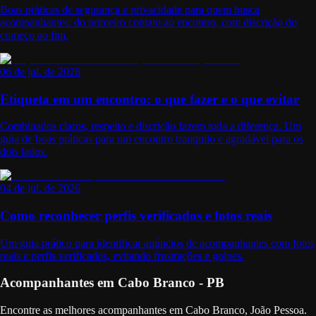
Boas práticas de segurança e privacidade para quem busca
acompanhantes: do primeiro contato ao encontro, com discrição do
começo ao fim.
06 de jul. de 2026
Etiqueta em um encontro: o que fazer e o que evitar
Combinados claros, respeito e discrição fazem toda a diferença. Um
guia de boas práticas para um encontro tranquilo e agradável para os
dois lados.
04 de jul. de 2026
Como reconhecer perfis verificados e fotos reais
Um guia prático para identificar anúncios de acompanhantes com fotos
reais e perfis verificados, evitando frustrações e golpes.
Acompanhantes em Cabo Branco - PB
Encontre as melhores acompanhantes em Cabo Branco, João Pessoa.