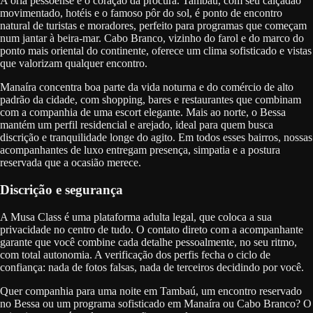
A orla pessoense é o coração da procura. Tambaú, com seu calçadão
movimentado, hotéis e o famoso pôr do sol, é ponto de encontro
natural de turistas e moradores, perfeito para programas que começam
num jantar à beira-mar. Cabo Branco, vizinho do farol e do marco do
ponto mais oriental do continente, oferece um clima sofisticado e vistas
que valorizam qualquer encontro.
Manaíra concentra boa parte da vida noturna e do comércio de alto
padrão da cidade, com shopping, bares e restaurantes que combinam
com a companhia de uma escort elegante. Mais ao norte, o Bessa
mantém um perfil residencial e arejado, ideal para quem busca
discrição e tranquilidade longe do agito. Em todos esses bairros, nossas
acompanhantes de luxo entregam presença, simpatia e a postura
reservada que a ocasião merece.
Discrição e segurança
A Musa Class é uma plataforma adulta legal, que coloca a sua
privacidade no centro de tudo. O contato direto com a acompanhante
garante que você combine cada detalhe pessoalmente, no seu ritmo,
com total autonomia. A verificação dos perfis fecha o ciclo de
confiança: nada de fotos falsas, nada de terceiros decidindo por você.
Quer companhia para uma noite em Tambaú, um encontro reservado
no Bessa ou um programa sofisticado em Manaíra ou Cabo Branco? O