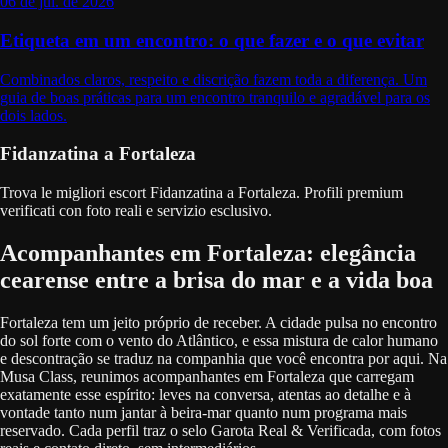
06 de jul. de 2026
Etiqueta em um encontro: o que fazer e o que evitar
Combinados claros, respeito e discrição fazem toda a diferença. Um
guia de boas práticas para um encontro tranquilo e agradável para os
dois lados.
Fidanzatina a Fortaleza
Trova le migliori escort Fidanzatina a Fortaleza. Profili premium
verificati con foto reali e servizio esclusivo.
Acompanhantes em Fortaleza: elegância
cearense entre a brisa do mar e a vida boa
Fortaleza tem um jeito próprio de receber. A cidade pulsa no encontro
do sol forte com o vento do Atlântico, e essa mistura de calor humano
e descontração se traduz na companhia que você encontra por aqui. Na
Musa Class, reunimos acompanhantes em Fortaleza que carregam
exatamente esse espírito: leves na conversa, atentas ao detalhe e à
vontade tanto num jantar à beira-mar quanto num programa mais
reservado. Cada perfil traz o selo Garota Real & Verificada, com fotos