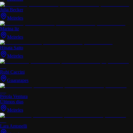
Julia Becker
Meireles
Marina liz
Meireles
Hinata Saito
Meireles
Rubi Caccini
Guararapes
Pérola Ventura
Últimos dias
Meireles
Lara Antonelli