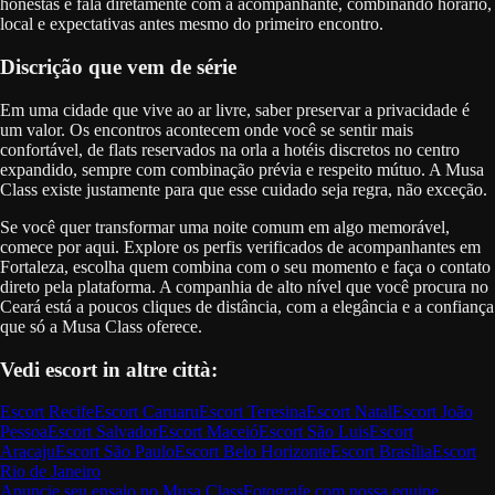
honestas e fala diretamente com a acompanhante, combinando horário,
local e expectativas antes mesmo do primeiro encontro.
Discrição que vem de série
Em uma cidade que vive ao ar livre, saber preservar a privacidade é
um valor. Os encontros acontecem onde você se sentir mais
confortável, de flats reservados na orla a hotéis discretos no centro
expandido, sempre com combinação prévia e respeito mútuo. A Musa
Class existe justamente para que esse cuidado seja regra, não exceção.
Se você quer transformar uma noite comum em algo memorável,
comece por aqui. Explore os perfis verificados de acompanhantes em
Fortaleza, escolha quem combina com o seu momento e faça o contato
direto pela plataforma. A companhia de alto nível que você procura no
Ceará está a poucos cliques de distância, com a elegância e a confiança
que só a Musa Class oferece.
Vedi escort in altre città:
Escort
Recife
Escort
Caruaru
Escort
Teresina
Escort
Natal
Escort
João
Pessoa
Escort
Salvador
Escort
Maceió
Escort
São Luis
Escort
Aracaju
Escort
São Paulo
Escort
Belo Horizonte
Escort
Brasília
Escort
Rio de Janeiro
Anuncie seu ensaio no Musa Class
Fotografe com nossa equipe