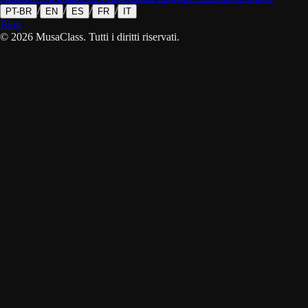
/
/
/
/
PT-BR
EN
ES
FR
IT
Blog
©
2026
MusaClass.
Tutti i diritti riservati.