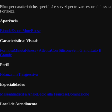
Filtra per caratteristiche, specialità e servizi per trovare escort di lusso a
Fortaleza.
Aparência
Bionde
Escort More
Rosse
Características Visuais
Formosa
Minuta
Fitness / Atletica
Con Silicone
Seni Grandi
Lato B
Grande
Perfil
Fidanzatina
Trasgressiva
Especialidades
Massaggiatrici
Fa Anale
Bacio alla Francese
Dominazione
Local de Atendimento