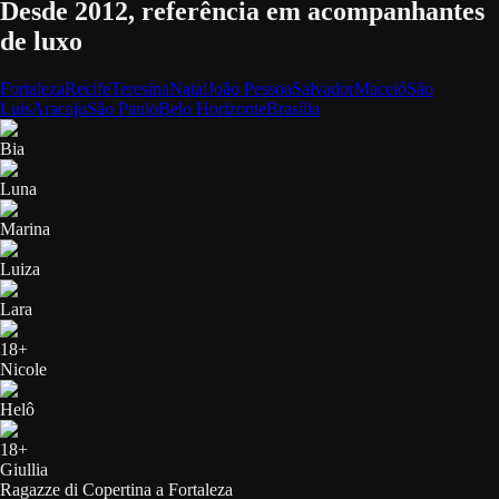
Desde 2012, referência em acompanhantes
de luxo
Fortaleza
Recife
Teresina
Natal
João Pessoa
Salvador
Maceió
São
Luis
Aracaju
São Paulo
Belo Horizonte
Brasília
Bia
Luna
Marina
Luiza
Lara
18+
Nicole
Helô
18+
Giullia
Ragazze di Copertina a
Fortaleza