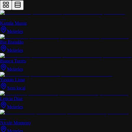
Kamila Muniz
Meireles
Bia Brandão
Meireles
Bianca Torres
Meireles
Yasmin Lima
Sem local
Letícia Diaz
Meireles
Nicole Monteiro
Meireles