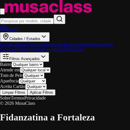
Início
Cidades / Estados
Fortaleza
Recife
Teresina
Natal
João Pessoa
Salvador
Maceió
São
Luis
Aracaju
São Paulo
Belo Horizonte
Brasília
Filtros Avançados
Bairro
Atende em
Tom de Pele
Aparência
Aceita Cartão
Limpar Filtros
Aplicar Filtros
Sobre
Termos
Privacidade
© 2026 MusaClass
Fidanzatina a Fortaleza