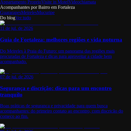
Appartamento Proprio
Visite in Motel
Videochiamata
Acompanhantes por Bairro em
Fortaleza
Guararapes
Meireles
Mucuripe
Do blog
Ver tudo
11 de jul. de 2026
Guia de Fortaleza: melhores regiões e vida noturna
Do Meireles à Praia do Futuro: um panorama das regiões mais
procuradas de Fortaleza e dicas para aproveitar a cidade bem
acompanhado.
07 de jul. de 2026
Segurança e discrição: dicas para um encontro
tranquilo
Boas práticas de segurança e privacidade para quem busca
acompanhantes: do primeiro contato ao encontro, com discrição do
começo ao fim.