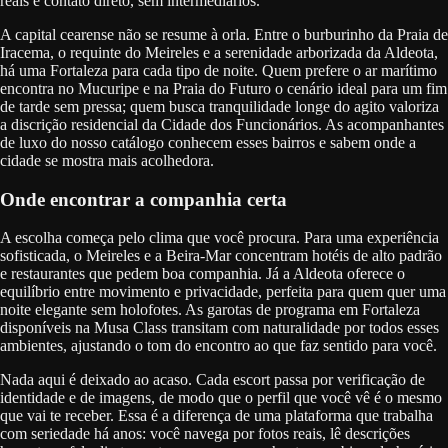
reais e contato direto, sem intermediários.
A capital cearense não se resume à orla. Entre o burburinho da Praia de
Iracema, o requinte do Meireles e a serenidade arborizada da Aldeota,
há uma Fortaleza para cada tipo de noite. Quem prefere o ar marítimo
encontra no Mucuripe e na Praia do Futuro o cenário ideal para um fim
de tarde sem pressa; quem busca tranquilidade longe do agito valoriza
a discrição residencial da Cidade dos Funcionários. As acompanhantes
de luxo do nosso catálogo conhecem esses bairros e sabem onde a
cidade se mostra mais acolhedora.
Onde encontrar a companhia certa
A escolha começa pelo clima que você procura. Para uma experiência
sofisticada, o Meireles e a Beira-Mar concentram hotéis de alto padrão
e restaurantes que pedem boa companhia. Já a Aldeota oferece o
equilíbrio entre movimento e privacidade, perfeita para quem quer uma
noite elegante sem holofotes. As garotas de programa em Fortaleza
disponíveis na Musa Class transitam com naturalidade por todos esses
ambientes, ajustando o tom do encontro ao que faz sentido para você.
Nada aqui é deixado ao acaso. Cada escort passa por verificação de
identidade e de imagens, de modo que o perfil que você vê é o mesmo
que vai te receber. Essa é a diferença de uma plataforma que trabalha
com seriedade há anos: você navega por fotos reais, lê descrições