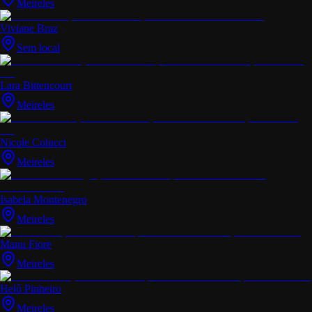
Meireles
Viviane Braz
Sem local
Lara Bittencourt
Meireles
Nicole Colucci
Meireles
Isabela Montenegro
Meireles
Manu Fiore
Meireles
Helô Pinheiro
Meireles