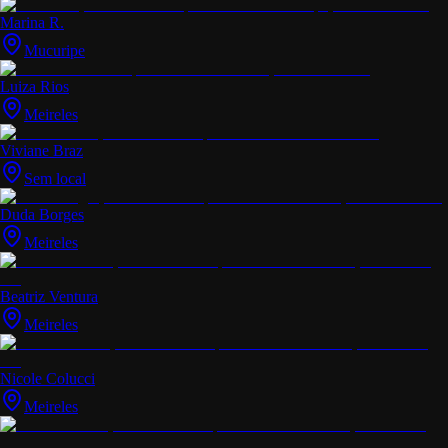
Marina R.
Mucuripe
Luiza Rios
Meireles
Viviane Braz
Sem local
Duda Borges
Meireles
Beatriz Ventura
Meireles
Nicole Colucci
Meireles