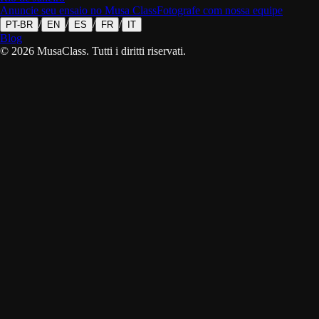
Anuncie seu ensaio no Musa Class
Fotografe com nossa equipe
/
/
/
/
PT-BR
EN
ES
FR
IT
Blog
©
2026
MusaClass.
Tutti i diritti riservati.