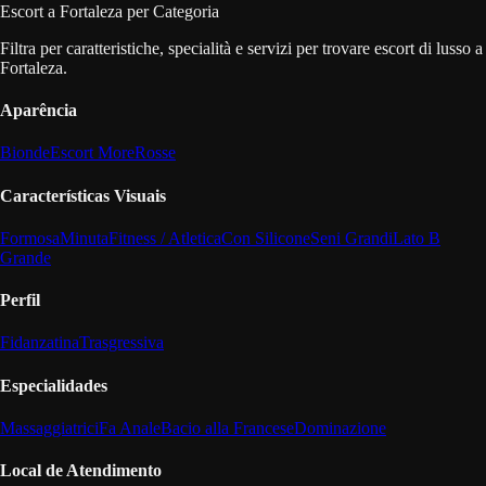
Escort a Fortaleza per Categoria
Filtra per caratteristiche, specialità e servizi per trovare escort di lusso a
Fortaleza.
Aparência
Bionde
Escort More
Rosse
Características Visuais
Formosa
Minuta
Fitness / Atletica
Con Silicone
Seni Grandi
Lato B
Grande
Perfil
Fidanzatina
Trasgressiva
Especialidades
Massaggiatrici
Fa Anale
Bacio alla Francese
Dominazione
Local de Atendimento