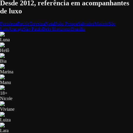
Desde 2012, referência em acompanhantes
de luxo
Fortaleza
Recife
Teresina
Natal
João Pessoa
Salvador
Maceió
São
Luis
Aracaju
São Paulo
Belo Horizonte
Brasília
Luna
Helô
Bia
Marina
Manu
18+
Nicole
Viviane
Luiza
Lara