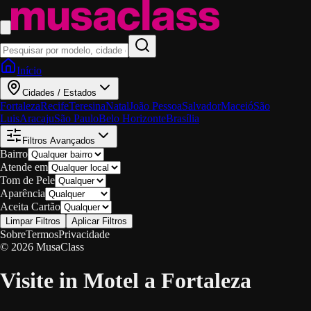
Início
Cidades / Estados
Fortaleza
Recife
Teresina
Natal
João Pessoa
Salvador
Maceió
São
Luis
Aracaju
São Paulo
Belo Horizonte
Brasília
Filtros Avançados
Bairro
Atende em
Tom de Pele
Aparência
Aceita Cartão
Limpar Filtros
Aplicar Filtros
Sobre
Termos
Privacidade
© 2026 MusaClass
Visite in Motel a Fortaleza