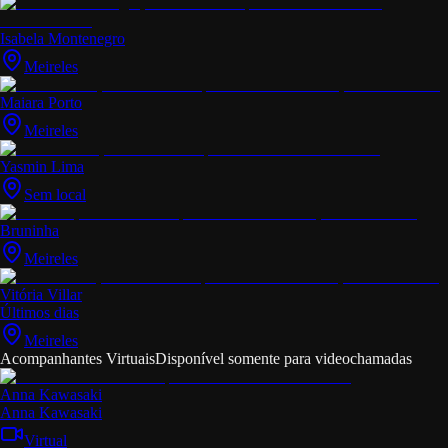
Isabela Montenegro
Meireles
Maiara Porto
Meireles
Yasmin Lima
Sem local
Bruninha
Meireles
Vitória Villar
Últimos dias
Meireles
Acompanhantes Virtuais
Disponível somente para videochamadas
Anna Kawasaki
Anna Kawasaki
Virtual