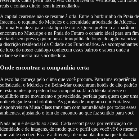
reservado. Cada perfil traz o selo Garota Real & Verificada, com fotos
reais e contato direto, sem intermediários.
A capital cearense não se resume à orla. Entre o burburinho da Praia de
Iracema, o requinte do Meireles e a serenidade arborizada da Aldeota,
há uma Fortaleza para cada tipo de noite. Quem prefere o ar marítimo
encontra no Mucuripe e na Praia do Futuro o cenário ideal para um fim
de tarde sem pressa; quem busca tranquilidade longe do agito valoriza
a discrição residencial da Cidade dos Funcionários. As acompanhantes
de luxo do nosso catálogo conhecem esses bairros e sabem onde a
cidade se mostra mais acolhedora.
Onde encontrar a companhia certa
A escolha começa pelo clima que você procura. Para uma experiência
sofisticada, o Meireles e a Beira-Mar concentram hotéis de alto padrão
e restaurantes que pedem boa companhia. Já a Aldeota oferece o
equilíbrio entre movimento e privacidade, perfeita para quem quer uma
noite elegante sem holofotes. As garotas de programa em Fortaleza
disponíveis na Musa Class transitam com naturalidade por todos esses
ambientes, ajustando o tom do encontro ao que faz sentido para você.
Nada aqui é deixado ao acaso. Cada escort passa por verificação de
identidade e de imagens, de modo que o perfil que você vê é o mesmo
que vai te receber. Essa é a diferença de uma plataforma que trabalha