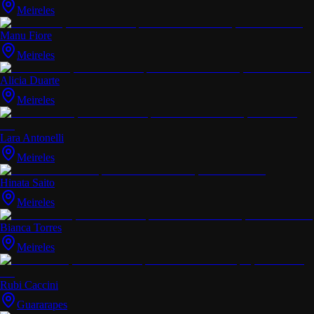
Meireles
Manu Fiore
Meireles
Alicia Duarte
Meireles
Lara Antonelli
Meireles
Hinata Saito
Meireles
Bianca Torres
Meireles
Rubi Caccini
Guararapes