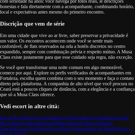
com seriedade há anos: você navega por fotos reais, lê descrições
honestas e fala diretamente com a acompanhante, combinando horário,
local e expectativas antes mesmo do primeiro encontro.
Discrição que vem de série
Em uma cidade que vive ao ar livre, saber preservar a privacidade é
um valor. Os encontros acontecem onde você se sentir mais
confortável, de flats reservados na orla a hotéis discretos no centro
expandido, sempre com combinação prévia e respeito mútuo. A Musa
Class existe justamente para que esse cuidado seja regra, não exceção.
Se você quer transformar uma noite comum em algo memorável,
comece por aqui. Explore os perfis verificados de acompanhantes em
Fortaleza, escolha quem combina com o seu momento e faça o contato
direto pela plataforma. A companhia de alto nível que você procura no
Ceará está a poucos cliques de distância, com a elegância e a confiança
que só a Musa Class oferece.
Vedi escort in altre città:
Escort
Recife
Escort
Caruaru
Escort
Teresina
Escort
Natal
Escort
João
Pessoa
Escort
Salvador
Escort
Maceió
Escort
São Luis
Escort
Aracaju
Escort
São Paulo
Escort
Belo Horizonte
Escort
Brasília
Escort
Rio de Janeiro