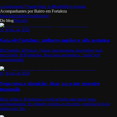
Appartamento Proprio
Visite in Motel
Videochiamata
Acompanhantes por Bairro em
Fortaleza
Guararapes
Meireles
Mucuripe
Do blog
Ver tudo
11 de jul. de 2026
Guia de Fortaleza: melhores regiões e vida noturna
Do Meireles à Praia do Futuro: um panorama das regiões mais
procuradas de Fortaleza e dicas para aproveitar a cidade bem
acompanhado.
07 de jul. de 2026
Segurança e discrição: dicas para um encontro
tranquilo
Boas práticas de segurança e privacidade para quem busca
acompanhantes: do primeiro contato ao encontro, com discrição do
começo ao fim.