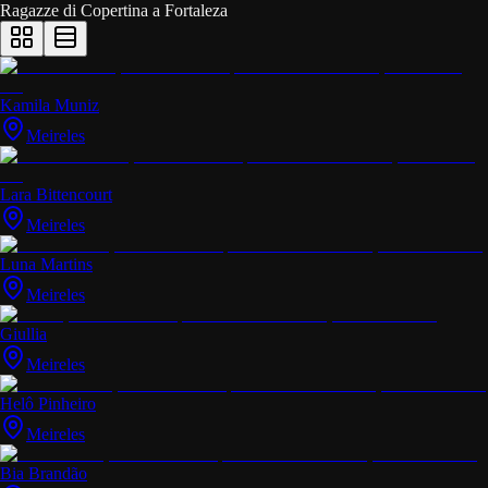
Ragazze di Copertina a
Fortaleza
Kamila Muniz
Meireles
Lara Bittencourt
Meireles
Luna Martins
Meireles
Giullia
Meireles
Helô Pinheiro
Meireles
Bia Brandão