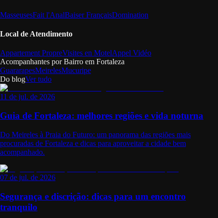
Masseuses
Fait l'Anal
Baiser Français
Domination
Local de Atendimento
Appartement Propre
Visites en Motel
Appel Vidéo
Acompanhantes por Bairro em
Fortaleza
Guararapes
Meireles
Mucuripe
Do blog
Ver tudo
11 de jul. de 2026
Guia de Fortaleza: melhores regiões e vida noturna
Do Meireles à Praia do Futuro: um panorama das regiões mais
procuradas de Fortaleza e dicas para aproveitar a cidade bem
acompanhado.
07 de jul. de 2026
Segurança e discrição: dicas para um encontro
tranquilo