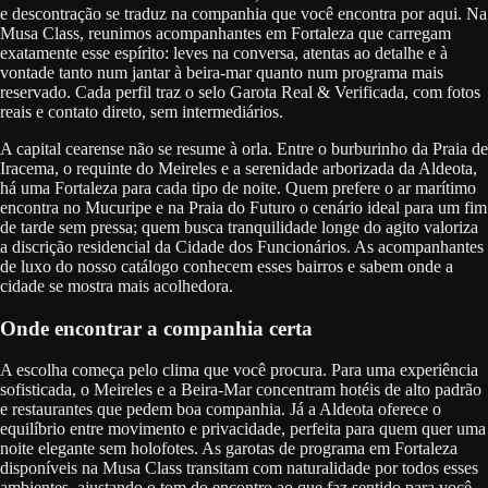
e descontração se traduz na companhia que você encontra por aqui. Na
Musa Class, reunimos acompanhantes em Fortaleza que carregam
exatamente esse espírito: leves na conversa, atentas ao detalhe e à
vontade tanto num jantar à beira-mar quanto num programa mais
reservado. Cada perfil traz o selo Garota Real & Verificada, com fotos
reais e contato direto, sem intermediários.
A capital cearense não se resume à orla. Entre o burburinho da Praia de
Iracema, o requinte do Meireles e a serenidade arborizada da Aldeota,
há uma Fortaleza para cada tipo de noite. Quem prefere o ar marítimo
encontra no Mucuripe e na Praia do Futuro o cenário ideal para um fim
de tarde sem pressa; quem busca tranquilidade longe do agito valoriza
a discrição residencial da Cidade dos Funcionários. As acompanhantes
de luxo do nosso catálogo conhecem esses bairros e sabem onde a
cidade se mostra mais acolhedora.
Onde encontrar a companhia certa
A escolha começa pelo clima que você procura. Para uma experiência
sofisticada, o Meireles e a Beira-Mar concentram hotéis de alto padrão
e restaurantes que pedem boa companhia. Já a Aldeota oferece o
equilíbrio entre movimento e privacidade, perfeita para quem quer uma
noite elegante sem holofotes. As garotas de programa em Fortaleza
disponíveis na Musa Class transitam com naturalidade por todos esses
ambientes, ajustando o tom do encontro ao que faz sentido para você.