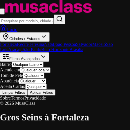
Início
Cidades / Estados
Fortaleza
Recife
Teresina
Natal
João Pessoa
Salvador
Maceió
São
Luis
Aracaju
São Paulo
Belo Horizonte
Brasília
Filtros Avançados
Bairro
Atende em
Tom de Pele
Aparência
Aceita Cartão
Limpar Filtros
Aplicar Filtros
Sobre
Termos
Privacidade
© 2026 MusaClass
Gros Seins à Fortaleza