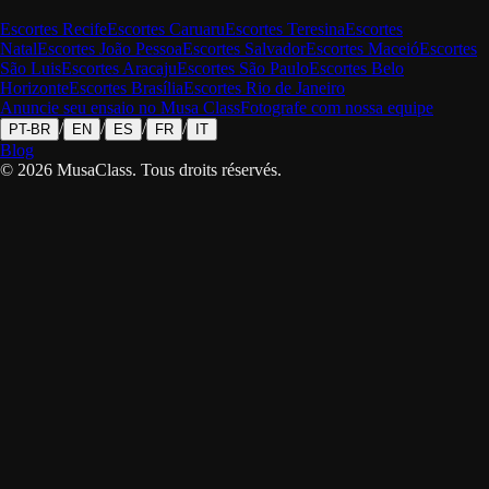
Escortes
Recife
Escortes
Caruaru
Escortes
Teresina
Escortes
Natal
Escortes
João Pessoa
Escortes
Salvador
Escortes
Maceió
Escortes
São Luis
Escortes
Aracaju
Escortes
São Paulo
Escortes
Belo
Horizonte
Escortes
Brasília
Escortes
Rio de Janeiro
Anuncie seu ensaio no Musa Class
Fotografe com nossa equipe
/
/
/
/
PT-BR
EN
ES
FR
IT
Blog
©
2026
MusaClass.
Tous droits réservés.