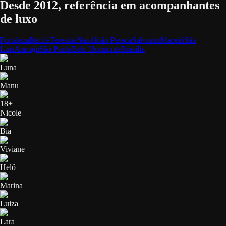
Desde 2012, referência em acompanhantes
de luxo
Fortaleza
Recife
Teresina
Natal
João Pessoa
Salvador
Maceió
São
Luis
Aracaju
São Paulo
Belo Horizonte
Brasília
Luna
Manu
18+
Nicole
Bia
Viviane
Helô
Marina
Luiza
Lara