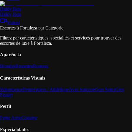
Diddy Reis
Diddy Reis
Virtual
Escortes à Fortaleza par Catégorie
Filtrez par caractéristiques, spécialités et services pour trouver des
escortes de luxe à Fortaleza.
Aparência
Blondes
Brunettes
Rousses
Características Visuais
Voluptueuse
Petite
Fitness / Athlétique
Avec Silicone
Gros Seins
Gros
Fessier
Perfil
Petite Amie
Coquine
Especialidades