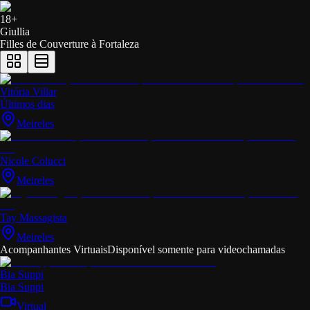
18+
Giullia
Filles de Couverture à
Fortaleza
Vitória Villar
Últimos dias
Meireles
Nicole Colucci
Meireles
Tay Massagista
Meireles
Acompanhantes Virtuais
Disponível somente para videochamadas
Bia Suppi
Bia Suppi
Virtual