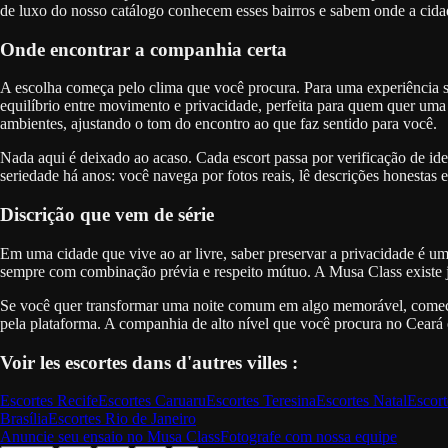
de luxo do nosso catálogo conhecem esses bairros e sabem onde a cida
Onde encontrar a companhia certa
A escolha começa pelo clima que você procura. Para uma experiência so
equilíbrio entre movimento e privacidade, perfeita para quem quer uma
ambientes, ajustando o tom do encontro ao que faz sentido para você.
Nada aqui é deixado ao acaso. Cada escort passa por verificação de id
seriedade há anos: você navega por fotos reais, lê descrições honesta
Discrição que vem de série
Em uma cidade que vive ao ar livre, saber preservar a privacidade é um 
sempre com combinação prévia e respeito mútuo. A Musa Class existe j
Se você quer transformar uma noite comum em algo memorável, comece 
pela plataforma. A companhia de alto nível que você procura no Ceará e
Voir les escortes dans d'autres villes :
Escortes
Recife
Escortes
Caruaru
Escortes
Teresina
Escortes
Natal
Escort
Brasília
Escortes
Rio de Janeiro
Anuncie seu ensaio no Musa Class
Fotografe com nossa equipe