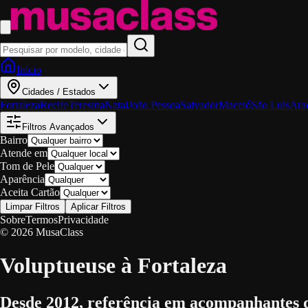
Início
Cidades / Estados
Fortaleza
Recife
Teresina
Natal
João Pessoa
Salvador
Maceió
São Luis
Ara
Filtros Avançados
Bairro
Atende em
Tom de Pele
Aparência
Aceita Cartão
Limpar Filtros
Aplicar Filtros
Sobre
Termos
Privacidade
© 2026 MusaClass
Voluptueuse à Fortaleza
Desde 2012, referência em acompanhantes 