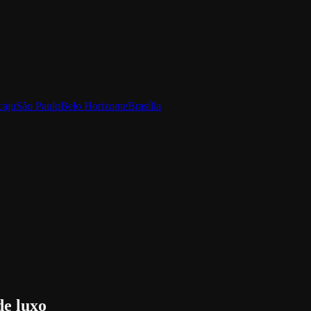
caju
São Paulo
Belo Horizonte
Brasília
de luxo