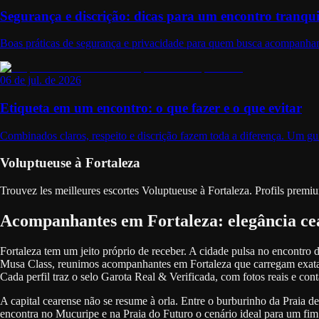
Segurança e discrição: dicas para um encontro tranqui
Boas práticas de segurança e privacidade para quem busca acompanhant
06 de jul. de 2026
Etiqueta em um encontro: o que fazer e o que evitar
Combinados claros, respeito e discrição fazem toda a diferença. Um gui
Voluptueuse à Fortaleza
Trouvez les meilleures escortes Voluptueuse à Fortaleza. Profils premium
Acompanhantes em Fortaleza: elegância cea
Fortaleza tem um jeito próprio de receber. A cidade pulsa no encontro 
Musa Class, reunimos acompanhantes em Fortaleza que carregam exatame
Cada perfil traz o selo Garota Real & Verificada, com fotos reais e cont
A capital cearense não se resume à orla. Entre o burburinho da Praia d
encontra no Mucuripe e na Praia do Futuro o cenário ideal para um fim