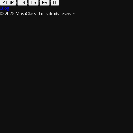
/
/
/
/
PT-BR
EN
ES
FR
IT
Blog
©
2026
MusaClass.
Tous droits réservés.