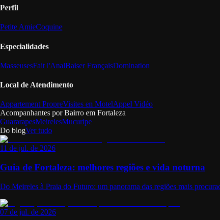
Perfil
Petite Amie
Coquine
Especialidades
Masseuses
Fait l'Anal
Baiser Français
Domination
Local de Atendimento
Appartement Propre
Visites en Motel
Appel Vidéo
Acompanhantes por Bairro em
Fortaleza
Guararapes
Meireles
Mucuripe
Do blog
Ver tudo
11 de jul. de 2026
Guia de Fortaleza: melhores regiões e vida noturna
Do Meireles à Praia do Futuro: um panorama das regiões mais procurad
07 de jul. de 2026