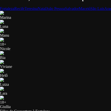
Fortaleza
Recife
Teresina
Natal
João Pessoa
Salvador
Maceió
São Luis
Ara
Marina
Luna
Manu
18+
Nicole
Bia
Viviane
Helô
Luiza
Lara
18+
Giullia