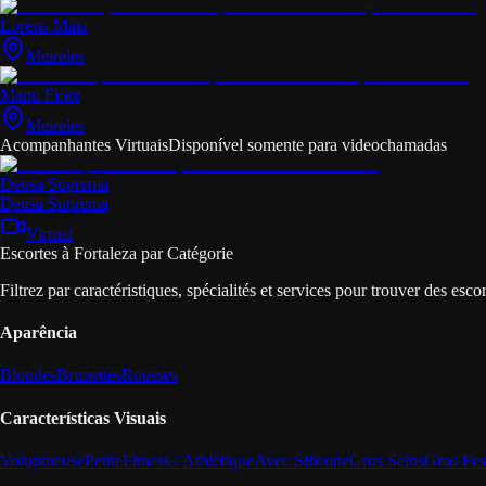
Lorena Maia
Meireles
Manu Fiore
Meireles
Acompanhantes Virtuais
Disponível somente para videochamadas
Deusa Suprema
Deusa Suprema
Virtual
Escortes à Fortaleza par Catégorie
Filtrez par caractéristiques, spécialités et services pour trouver des esco
Aparência
Blondes
Brunettes
Rousses
Características Visuais
Voluptueuse
Petite
Fitness / Athlétique
Avec Silicone
Gros Seins
Gros Fes