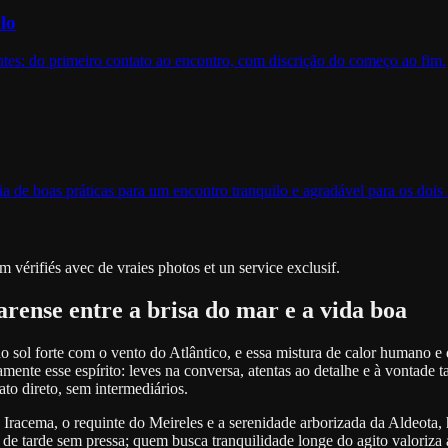
lo
es: do primeiro contato ao encontro, com discrição do começo ao fim.
a de boas práticas para um encontro tranquilo e agradável para os dois 
 vérifiés avec de vraies photos et un service exclusif.
rense entre a brisa do mar e a vida boa
do sol forte com o vento do Atlântico, e essa mistura de calor humano 
nte esse espírito: leves na conversa, atentas ao detalhe e à vontade 
ato direto, sem intermediários.
e Iracema, o requinte do Meireles e a serenidade arborizada da Aldeota,
 de tarde sem pressa; quem busca tranquilidade longe do agito valoriza