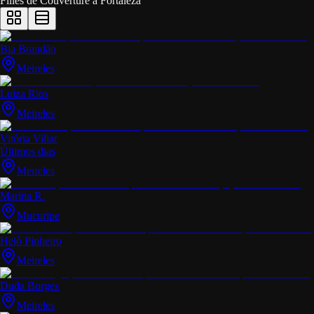
Filles de Couverture à
Fortaleza
Bia Brandão
Meireles
Luiza Rios
Meireles
Vitória Villar
Últimos dias
Meireles
Marina R.
Mucuripe
Helô Pinheiro
Meireles
Duda Borges
Meireles