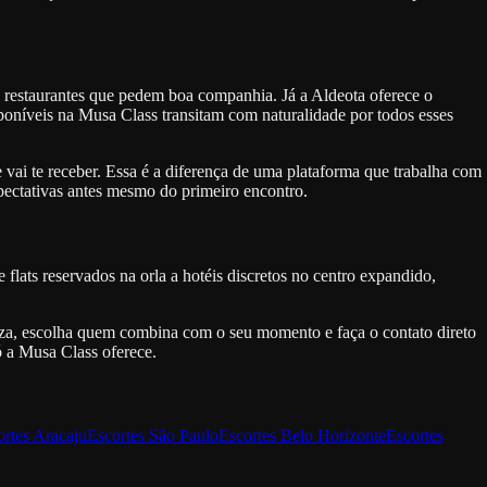
e restaurantes que pedem boa companhia. Já a Aldeota oferece o
poníveis na Musa Class transitam com naturalidade por todos esses
vai te receber. Essa é a diferença de uma plataforma que trabalha com
xpectativas antes mesmo do primeiro encontro.
flats reservados na orla a hotéis discretos no centro expandido,
za, escolha quem combina com o seu momento e faça o contato direto
ó a Musa Class oferece.
ortes
Aracaju
Escortes
São Paulo
Escortes
Belo Horizonte
Escortes