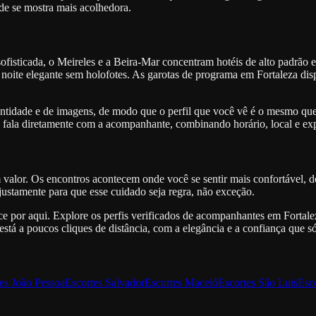
de se mostra mais acolhedora.
fisticada, o Meireles e a Beira-Mar concentram hotéis de alto padrão 
 noite elegante sem holofotes. As garotas de programa em Fortaleza dis
entidade e de imagens, de modo que o perfil que você vê é o mesmo que 
s e fala diretamente com a acompanhante, combinando horário, local e e
valor. Os encontros acontecem onde você se sentir mais confortável, de 
ustamente para que esse cuidado seja regra, não exceção.
por aqui. Explore os perfis verificados de acompanhantes em Fortale
stá a poucos cliques de distância, com a elegância e a confiança que s
es
João Pessoa
Escortes
Salvador
Escortes
Maceió
Escortes
São Luis
Esc