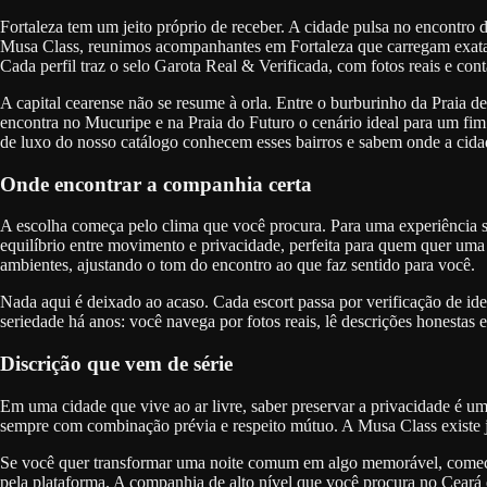
Fortaleza tem um jeito próprio de receber. A cidade pulsa no encontro 
Musa Class, reunimos acompanhantes em Fortaleza que carregam exatame
Cada perfil traz o selo Garota Real & Verificada, com fotos reais e cont
A capital cearense não se resume à orla. Entre o burburinho da Praia d
encontra no Mucuripe e na Praia do Futuro o cenário ideal para um fim
de luxo do nosso catálogo conhecem esses bairros e sabem onde a cida
Onde encontrar a companhia certa
A escolha começa pelo clima que você procura. Para uma experiência so
equilíbrio entre movimento e privacidade, perfeita para quem quer uma
ambientes, ajustando o tom do encontro ao que faz sentido para você.
Nada aqui é deixado ao acaso. Cada escort passa por verificação de id
seriedade há anos: você navega por fotos reais, lê descrições honesta
Discrição que vem de série
Em uma cidade que vive ao ar livre, saber preservar a privacidade é um 
sempre com combinação prévia e respeito mútuo. A Musa Class existe j
Se você quer transformar uma noite comum em algo memorável, comece 
pela plataforma. A companhia de alto nível que você procura no Ceará e