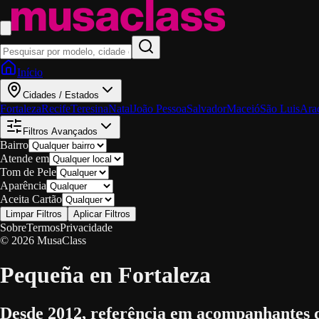
Início
Cidades / Estados
Fortaleza
Recife
Teresina
Natal
João Pessoa
Salvador
Maceió
São Luis
Ara
Filtros Avançados
Bairro
Atende em
Tom de Pele
Aparência
Aceita Cartão
Limpar Filtros
Aplicar Filtros
Sobre
Termos
Privacidade
© 2026 MusaClass
Pequeña en Fortaleza
Desde 2012, referência em acompanhantes 