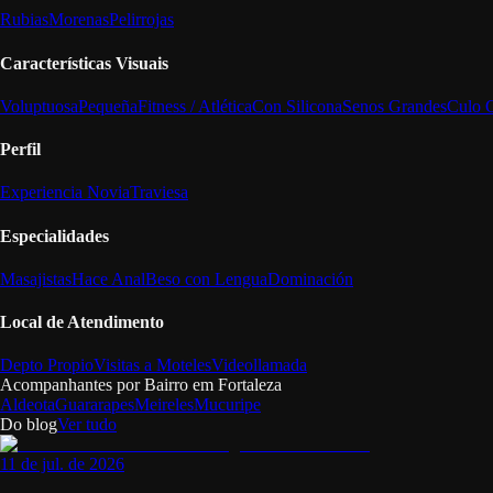
Rubias
Morenas
Pelirrojas
Características Visuais
Voluptuosa
Pequeña
Fitness / Atlética
Con Silicona
Senos Grandes
Culo 
Perfil
Experiencia Novia
Traviesa
Especialidades
Masajistas
Hace Anal
Beso con Lengua
Dominación
Local de Atendimento
Depto Propio
Visitas a Moteles
Videollamada
Acompanhantes por Bairro em
Fortaleza
Aldeota
Guararapes
Meireles
Mucuripe
Do blog
Ver tudo
11 de jul. de 2026