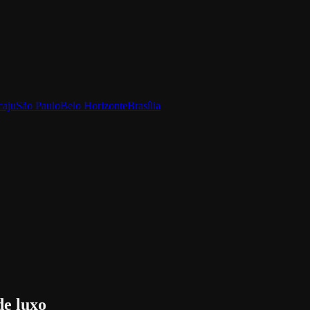
caju
São Paulo
Belo Horizonte
Brasília
de luxo