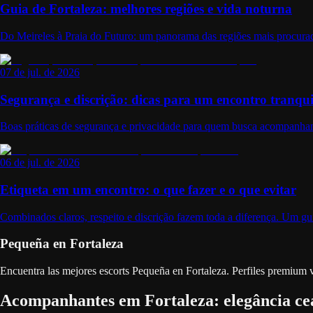
Guia de Fortaleza: melhores regiões e vida noturna
Do Meireles à Praia do Futuro: um panorama das regiões mais procurad
07 de jul. de 2026
Segurança e discrição: dicas para um encontro tranqui
Boas práticas de segurança e privacidade para quem busca acompanhant
06 de jul. de 2026
Etiqueta em um encontro: o que fazer e o que evitar
Combinados claros, respeito e discrição fazem toda a diferença. Um gui
Pequeña en Fortaleza
Encuentra las mejores escorts Pequeña en Fortaleza. Perfiles premium ve
Acompanhantes em Fortaleza: elegância cea