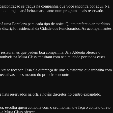
e descontração se traduz na companhia que você encontra por aqui. Na
tanto num jantar à beira-mar quanto num programa mais reservado.
 há uma Fortaleza para cada tipo de noite. Quem prefere o ar marítimo
 a discrição residencial da Cidade dos Funcionários. As acompanhantes
e restaurantes que pedem boa companhia. Já a Aldeota oferece o
poníveis na Musa Class transitam com naturalidade por todos esses
vai te receber. Essa é a diferença de uma plataforma que trabalha com
xpectativas antes mesmo do primeiro encontro.
flats reservados na orla a hotéis discretos no centro expandido,
za, escolha quem combina com o seu momento e faça o contato direto
ó a Musa Class oferece.