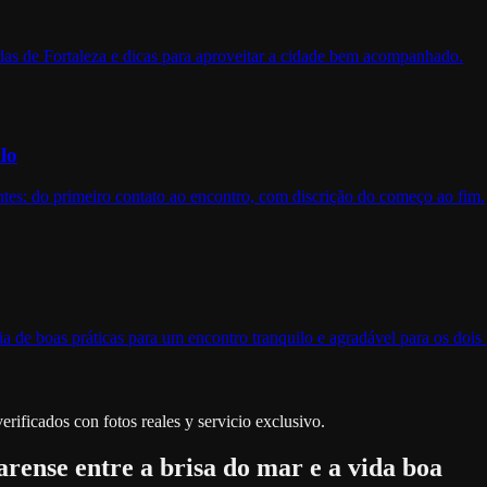
as de Fortaleza e dicas para aproveitar a cidade bem acompanhado.
lo
es: do primeiro contato ao encontro, com discrição do começo ao fim.
a de boas práticas para um encontro tranquilo e agradável para os dois 
rificados con fotos reales y servicio exclusivo.
rense entre a brisa do mar e a vida boa