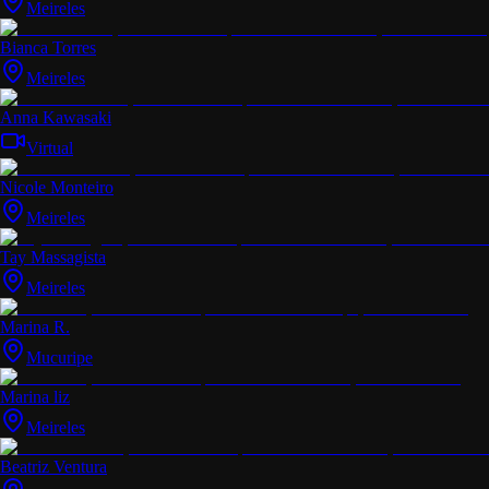
Meireles
Bianca Torres
Meireles
Anna Kawasaki
Virtual
Nicole Monteiro
Meireles
Tay Massagista
Meireles
Marina R.
Mucuripe
Marina liz
Meireles
Beatriz Ventura