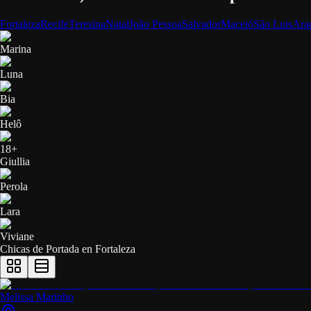
Fortaleza
Recife
Teresina
Natal
João Pessoa
Salvador
Maceió
São Luis
Ara
Marina
Luna
Bia
Helô
18+
Giullia
Perola
Lara
Viviane
Chicas de Portada en
Fortaleza
Melissa Marinho