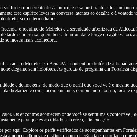
do sol forte com o vento do Atlântico, e essa mistura de calor humano 
nte esse espírito: leves na conversa, atentas ao detalhe e à vontade 
ato direto, sem intermediários.
e Iracema, o requinte do Meireles e a serenidade arborizada da Aldeota,
 de tarde sem pressa; quem busca tranquilidade longe do agito valoriza
de se mostra mais acolhedora.
fisticada, o Meireles e a Beira-Mar concentram hotéis de alto padrão 
 noite elegante sem holofotes. As garotas de programa em Fortaleza dis
entidade e de imagens, de modo que o perfil que você vê é o mesmo que 
s e fala diretamente com a acompanhante, combinando horário, local e e
valor. Os encontros acontecem onde você se sentir mais confortável, de 
ustamente para que esse cuidado seja regra, não exceção.
por aqui. Explore os perfis verificados de acompanhantes em Fortale
stá a poucos cliques de distância, com a elegância e a confiança que s