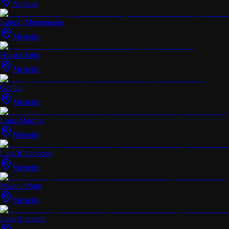
Aldeota
Isabela Montenegro
Meireles
Hinata Saito
Meireles
Giullia
Meireles
Luna Martins
Meireles
Lara Bittencourt
Meireles
Maiara Porto
Meireles
Lara Antonelli