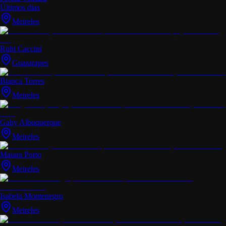
Últimos dias
Meireles
Rubi Caccini
Guararapes
Bianca Torres
Meireles
Gaby Albuquerque
Meireles
Maiara Porto
Meireles
Isabela Montenegro
Meireles