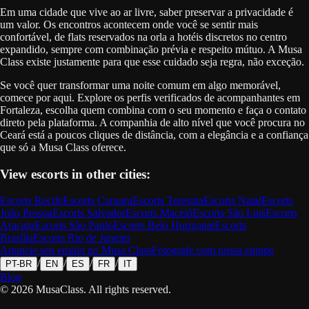
Em uma cidade que vive ao ar livre, saber preservar a privacidade é
um valor. Os encontros acontecem onde você se sentir mais
confortável, de flats reservados na orla a hotéis discretos no centro
expandido, sempre com combinação prévia e respeito mútuo. A Musa
Class existe justamente para que esse cuidado seja regra, não exceção.
Se você quer transformar uma noite comum em algo memorável,
comece por aqui. Explore os perfis verificados de acompanhantes em
Fortaleza, escolha quem combina com o seu momento e faça o contato
direto pela plataforma. A companhia de alto nível que você procura no
Ceará está a poucos cliques de distância, com a elegância e a confiança
que só a Musa Class oferece.
View escorts in other cities:
Escorts
Recife
Escorts
Caruaru
Escorts
Teresina
Escorts
Natal
Escorts
João Pessoa
Escorts
Salvador
Escorts
Maceió
Escorts
São Luis
Escorts
Aracaju
Escorts
São Paulo
Escorts
Belo Horizonte
Escorts
Brasília
Escorts
Rio de Janeiro
Anuncie seu ensaio no Musa Class
Fotografe com nossa equipe
/
/
/
/
PT-BR
EN
ES
FR
IT
Blog
©
2026
MusaClass.
All rights reserved.