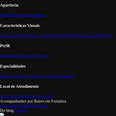
Aparência
Blondes
Brunettes
Redheads
Características Visuais
Voluptuous
Petite
Fitness / Athletic
With Silicone
Big Breasts
Big Booty
Perfil
Girlfriend Experience
Naughty
Especialidades
Masseuses
Does Anal
French Kiss
Domination
Local de Atendimento
Own Flat
Motel Visits
Video Call
Acompanhantes por Bairro em
Fortaleza
Guararapes
Meireles
Mucuripe
Do blog
Ver tudo