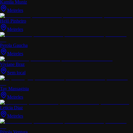
Kamila Muniz
Meireles
Helô Pinheiro
Meireles
Perola Gaucha
Meireles
Viviane Braz
Sem local
Tay Massagista
Meireles
Letícia Diaz
Meireles
Pérola Ventura