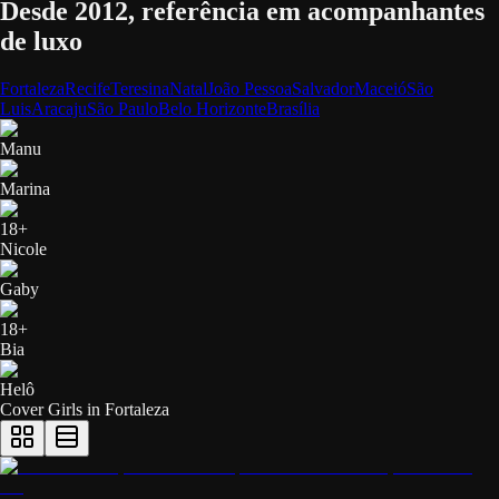
Desde 2012, referência em acompanhantes
de luxo
Fortaleza
Recife
Teresina
Natal
João Pessoa
Salvador
Maceió
São
Luis
Aracaju
São Paulo
Belo Horizonte
Brasília
Manu
Marina
18+
Nicole
Gaby
18+
Bia
Helô
Cover Girls in
Fortaleza