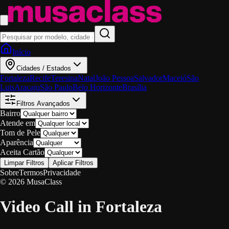
Início
Cidades / Estados
Fortaleza
Recife
Teresina
Natal
João Pessoa
Salvador
Maceió
São
Luis
Aracaju
São Paulo
Belo Horizonte
Brasília
Filtros Avançados
Bairro
Atende em
Tom de Pele
Aparência
Aceita Cartão
Limpar Filtros
Aplicar Filtros
Sobre
Termos
Privacidade
© 2026 MusaClass
Video Call in Fortaleza