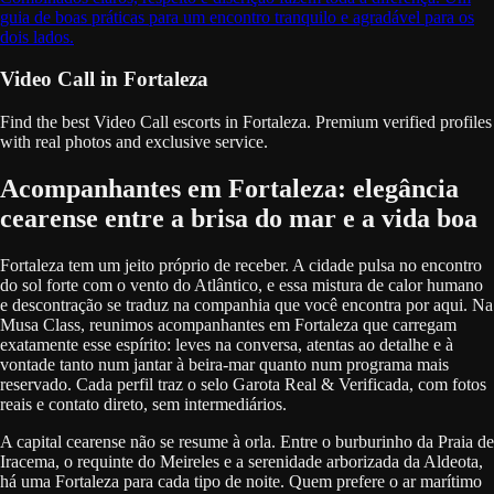
guia de boas práticas para um encontro tranquilo e agradável para os
dois lados.
Video Call in Fortaleza
Find the best Video Call escorts in Fortaleza. Premium verified profiles
with real photos and exclusive service.
Acompanhantes em Fortaleza: elegância
cearense entre a brisa do mar e a vida boa
Fortaleza tem um jeito próprio de receber. A cidade pulsa no encontro
do sol forte com o vento do Atlântico, e essa mistura de calor humano
e descontração se traduz na companhia que você encontra por aqui. Na
Musa Class, reunimos acompanhantes em Fortaleza que carregam
exatamente esse espírito: leves na conversa, atentas ao detalhe e à
vontade tanto num jantar à beira-mar quanto num programa mais
reservado. Cada perfil traz o selo Garota Real & Verificada, com fotos
reais e contato direto, sem intermediários.
A capital cearense não se resume à orla. Entre o burburinho da Praia de
Iracema, o requinte do Meireles e a serenidade arborizada da Aldeota,
há uma Fortaleza para cada tipo de noite. Quem prefere o ar marítimo