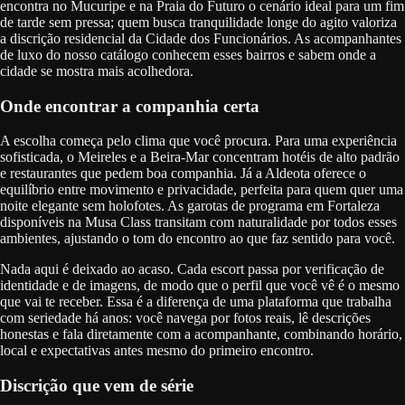
encontra no Mucuripe e na Praia do Futuro o cenário ideal para um fim
de tarde sem pressa; quem busca tranquilidade longe do agito valoriza
a discrição residencial da Cidade dos Funcionários. As acompanhantes
de luxo do nosso catálogo conhecem esses bairros e sabem onde a
cidade se mostra mais acolhedora.
Onde encontrar a companhia certa
A escolha começa pelo clima que você procura. Para uma experiência
sofisticada, o Meireles e a Beira-Mar concentram hotéis de alto padrão
e restaurantes que pedem boa companhia. Já a Aldeota oferece o
equilíbrio entre movimento e privacidade, perfeita para quem quer uma
noite elegante sem holofotes. As garotas de programa em Fortaleza
disponíveis na Musa Class transitam com naturalidade por todos esses
ambientes, ajustando o tom do encontro ao que faz sentido para você.
Nada aqui é deixado ao acaso. Cada escort passa por verificação de
identidade e de imagens, de modo que o perfil que você vê é o mesmo
que vai te receber. Essa é a diferença de uma plataforma que trabalha
com seriedade há anos: você navega por fotos reais, lê descrições
honestas e fala diretamente com a acompanhante, combinando horário,
local e expectativas antes mesmo do primeiro encontro.
Discrição que vem de série