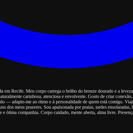
da em Recife. Meu corpo carrega o brilho do bronze dourado e a leveza
 naturalmente carinhosa, atenciosa e envolvente. Gosto de criar conex
uido — adapto-me ao ritmo e à personalidade de quem está comigo. Viajo
ns dos meus prazeres. Sou apaixonada por praias, tardes ensolaradas, 
 ótima companhia. Corpo cuidado, mente aberta, alma livre. Presença 