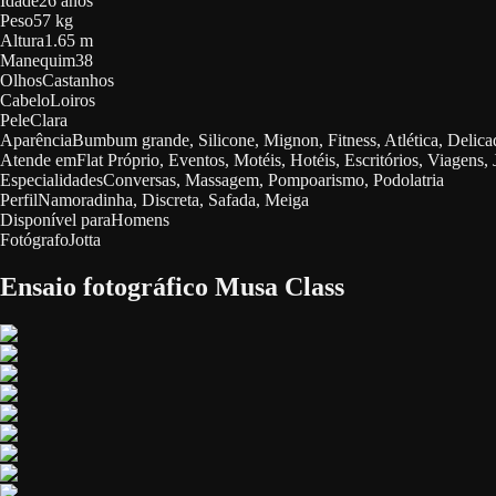
Idade
26 anos
Peso
57 kg
Altura
1.65 m
Manequim
38
Olhos
Castanhos
Cabelo
Loiros
Pele
Clara
Aparência
Bumbum grande, Silicone, Mignon, Fitness, Atlética, Delic
Atende em
Flat Próprio, Eventos, Motéis, Hotéis, Escritórios, Viagens, 
Especialidades
Conversas, Massagem, Pompoarismo, Podolatria
Perfil
Namoradinha, Discreta, Safada, Meiga
Disponível para
Homens
Fotógrafo
Jotta
Ensaio fotográfico Musa Class