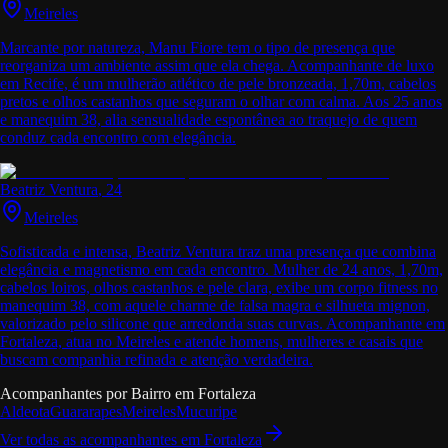
Meireles
Marcante por natureza, Manu Fiore tem o tipo de presença que
reorganiza um ambiente assim que ela chega. Acompanhante de luxo
em Recife, é um mulherão atlético de pele bronzeada, 1,70m, cabelos
pretos e olhos castanhos que seguram o olhar com calma. Aos 25 anos
e manequim 38, alia sensualidade espontânea ao traquejo de quem
conduz cada encontro com elegância.
Beatriz Ventura
, 24
Meireles
Sofisticada e intensa, Beatriz Ventura traz uma presença que combina
elegância e magnetismo em cada encontro. Mulher de 24 anos, 1,70m,
cabelos loiros, olhos castanhos e pele clara, exibe um corpo fitness no
manequim 38, com aquele charme de falsa magra e silhueta mignon,
valorizado pelo silicone que arredonda suas curvas. Acompanhante em
Fortaleza, atua no Meireles e atende homens, mulheres e casais que
buscam companhia refinada e atenção verdadeira.
Acompanhantes por Bairro em
Fortaleza
Aldeota
Guararapes
Meireles
Mucuripe
Ver todas as acompanhantes em
Fortaleza