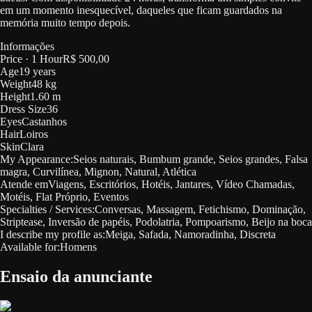
em um momento inesquecível, daqueles que ficam guardados na
memória muito tempo depois.
Informações
Price
·
1 Hour
R$ 500,00
Age
19 years
Weight
48 kg
Height
1.60 m
Dress Size
36
Eyes
Castanhos
Hair
Loiros
Skin
Clara
My Appearance:
Seios naturais, Bumbum grande, Seios grandes, Falsa
magra, Curvilínea, Mignon, Natural, Atlética
Atende em
Viagens, Escritórios, Hotéis, Jantares, Vídeo Chamadas,
Motéis, Flat Próprio, Eventos
Specialties / Services:
Conversas, Massagem, Fetichismo, Dominação,
Striptease, Inversão de papéis, Podolatria, Pompoarismo, Beijo na boca
I describe my profile as:
Meiga, Safada, Namoradinha, Discreta
Available for:
Homens
Ensaio da anunciante