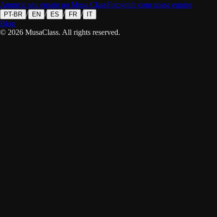
Anuncie seu ensaio no Musa Class
Fotografe com nossa equipe
/
/
/
/
PT-BR
EN
ES
FR
IT
Blog
©
2026
MusaClass.
All rights reserved.