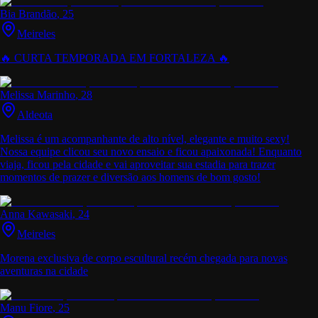
Bia Brandão
, 25
Meireles
🔥 CURTA TEMPORADA EM FORTALEZA 🔥
Melissa Marinho
, 28
Aldeota
Melissa é um acompanhante de alto nível, elegante e muito sexy!
Nossa equipe clicou seu novo ensaio e ficou apaixonada! Enquanto
viaja, ficou pela cidade e vai aproveitar sua estadia para trazer
momentos de prazer e diversão aos homens de bom gosto!
Anna Kawasaki
, 24
Meireles
Morena exclusiva de corpo escultural recém chegada para novas
aventuras na cidade
Manu Fiore
, 25