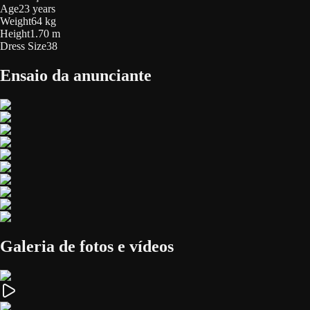
Age
23 years
Weight
64 kg
Height
1.70 m
Dress Size
38
Ensaio da anunciante
Galeria de fotos e vídeos