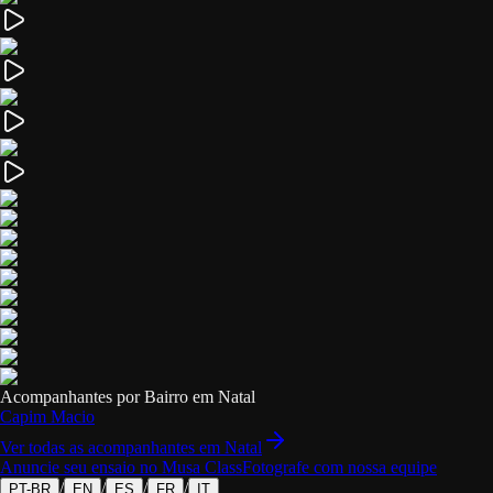
Acompanhantes por Bairro em
Natal
Capim Macio
Ver todas as acompanhantes em
Natal
Anuncie seu ensaio no Musa Class
Fotografe com nossa equipe
/
/
/
/
PT-BR
EN
ES
FR
IT