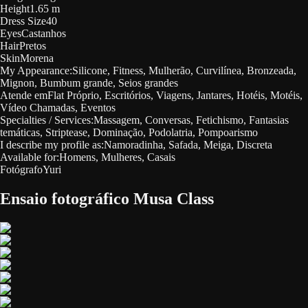
Height
1.65 m
Dress Size
40
Eyes
Castanhos
Hair
Pretos
Skin
Morena
My Appearance:
Silicone, Fitness, Mulherão, Curvilínea, Bronzeada,
Mignon, Bumbum grande, Seios grandes
Atende em
Flat Próprio, Escritórios, Viagens, Jantares, Hotéis, Motéis,
Vídeo Chamadas, Eventos
Specialties / Services:
Massagem, Conversas, Fetichismo, Fantasias
temáticas, Striptease, Dominação, Podolatria, Pompoarismo
I describe my profile as:
Namoradinha, Safada, Meiga, Discreta
Available for:
Homens, Mulheres, Casais
Fotógrafo
Yuri
Ensaio fotográfico Musa Class