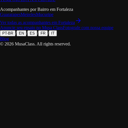
Acompanhantes por Bairro em
Fortaleza
Guararapes
Meireles
Mucuripe
Ver todas as acompanhantes em
Fortaleza
Anuncie seu ensaio no Musa Class
Fotografe com nossa equipe
/
/
/
/
PT-BR
EN
ES
FR
IT
Blog
©
2026
MusaClass.
All rights reserved.