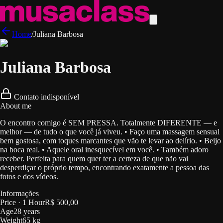
Home
/
Juliana Barbosa
Juliana Barbosa
Contato indisponível
About me
O encontro comigo é SEM PRESSA. Totalmente DIFERENTE — e
melhor — de tudo o que você já viveu. • Faço uma massagem sensual
bem gostosa, com toques marcantes que vão te levar ao delírio. • Beijo
na boca real. • Aquele oral inesquecível em você. • Também adoro
receber. Perfeita para quem quer ter a certeza de que não vai
desperdiçar o próprio tempo, encontrando exatamente a pessoa das
fotos e dos vídeos.
Informações
Price
·
1 Hour
R$ 500,00
Age
28 years
Weight
65 kg